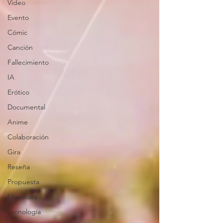
Video
Evento
Cómic
Canción
Fallecimiento
IA
Erótico
Documental
Anime
Colaboración
Gira
Reseña
Propuesta
Literatura
Tecnología