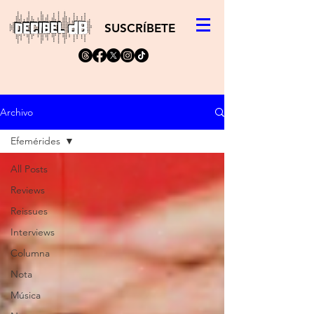
SUSCRÍBETE
Archivo
Efemérides
All Posts
Reviews
Reissues
Interviews
Columna
Nota
Música