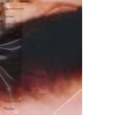
Notas
Lanzamiento
Series
Entrevista
Show
Tour
Cine
Foto
Exposición
Libros
Concierto
Texto
Festival
Cobertura
Playlist