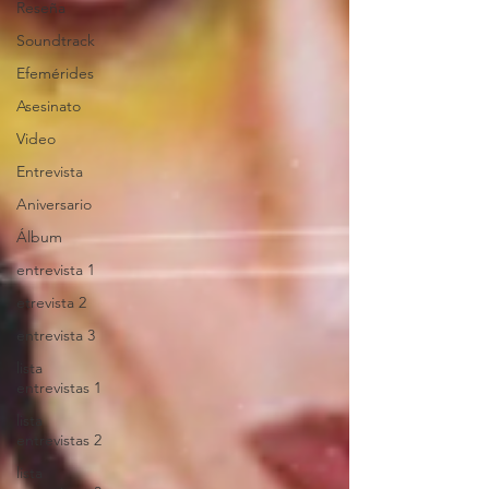
Reseña
Soundtrack
Efemérides
Asesinato
Video
Entrevista
Aniversario
Álbum
entrevista 1
etrevista 2
entrevista 3
lista
entrevistas 1
lista
entrevistas 2
lista