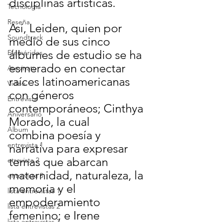
disciplinas artísticas.
Tecnología
Reseña
Así, Leiden, quien por 
Soundtrack
medio de sus cinco 
álbumes de estudio se ha 
Efemérides
esmerado en conectar 
Asesinato
raíces latinoamericanas 
Video
con géneros 
Entrevista
contemporáneos; Cinthya 
Aniversario
Morado, la cual 
Álbum
combina poesía y 
entrevista 1
narrativa para expresar 
temas que abarcan 
etrevista 2
maternidad, naturaleza, la 
entrevista 3
memoria y el 
lista entrevistas 1
empoderamiento 
lista entrevistas 2
femenino; e Irene 
lista entrevistas 3