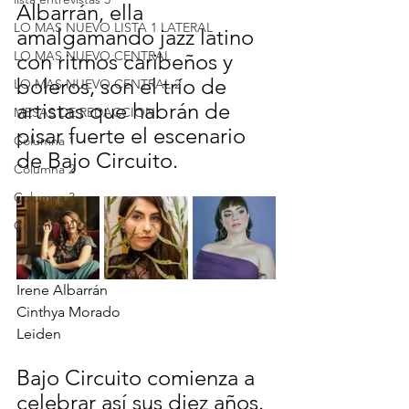
Albarrán, ella 
LO MAS NUEVO LISTA 1 LATERAL
amalgamando jazz latino 
LO MAS NUEVO CENTRAL
con ritmos caribeños y 
boleros, son el trío de 
LO MAS NUEVO CENTRAL 2
artistas que habrán de 
MESAS DE REDACCION
pisar fuerte el escenario 
Columna 1
de Bajo Circuito.
Columna 2
Columna 3
Columna 4
Irene Albarrán                                    
Cinthya Morado                                
Leiden
Bajo Circuito comienza a 
celebrar así sus diez años.