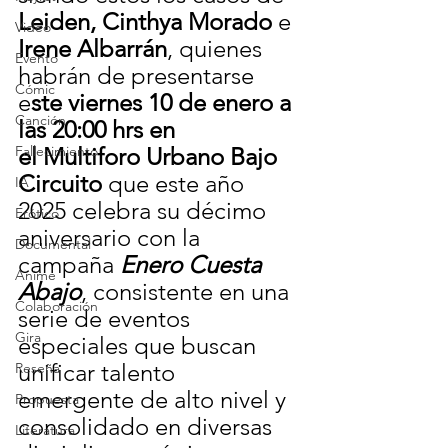
Leiden, Cinthya Morado
 e 
Video
Irene Albarrán
, quienes 
Evento
habrán de presentarse 
Cómic
e
ste viernes 10 de enero a 
Canción
las 20:00 hrs en 
el Multiforo Urbano Bajo 
Fallecimiento
Circuito
 que este año 
IA
2025 celebra su décimo 
Erótico
aniversario con la 
Documental
campaña 
Enero Cuesta 
Anime
Abajo
, consistente en una 
Colaboración
serie de eventos 
Gira
especiales que buscan 
unificar talento 
Reseña
emergente de alto nivel y 
Propuesta
consolidado en diversas 
Literatura