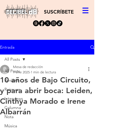
SUSCRÍBETE
Entrada
All Posts
Mesa de redacción
All Posts
9 ene 2025
1 min de lectura
10 años de Bajo Circuito,
Reviews
y para abrir boca: Leiden,
Reissues
Interviews
Cinthya Morado e Irene
Columna
Albarrán
Nota
Música