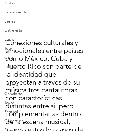
Notas
Lanzamiento
Series
Entrevista
Show
Conexiones culturales y 
Tour
emocionales entre países 
como México, Cuba y 
Cine
Puerto Rico son parte de 
Foto
la identidad que 
Exposición
proyectan a través de su 
Libros
música tres cantautoras 
Concierto
con características 
Texto
distintas entre sí, pero 
Festival
complementarias dentro 
de la escena musical, 
Cobertura
siendo estos los casos de 
Playlist