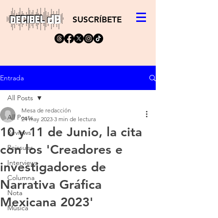
SUSCRÍBETE
Entrada
All Posts
Mesa de redacción
All Posts
24 may 2023
3 min de lectura
10 y 11 de Junio, la cita
Reviews
con los 'Creadores e
Reissues
Interviews
investigadores de
Columna
Narrativa Gráfica
Nota
Mexicana 2023'
Música