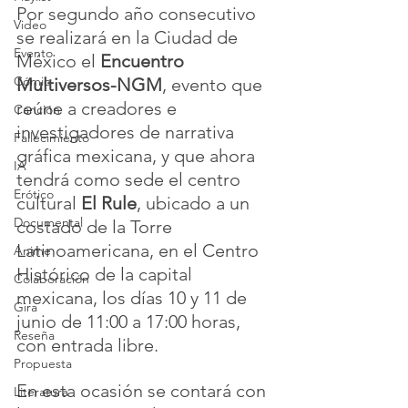
Por segundo año consecutivo 
Video
se realizará en la Ciudad de 
Evento
México el 
Encuentro 
Cómic
Multiversos-NGM
, evento que 
reúne a creadores e 
Canción
investigadores de narrativa 
Fallecimiento
gráfica mexicana, y que ahora 
IA
tendrá como sede el centro 
Erótico
cultural 
El Rule
, ubicado a un 
Documental
costado de la Torre 
Latinoamericana, en el Centro 
Anime
Histórico de la capital 
Colaboración
mexicana, los días 10 y 11 de 
Gira
junio de 11:00 a 17:00 horas, 
Reseña
con entrada libre.
Propuesta
En esta ocasión se contará con 
Literatura