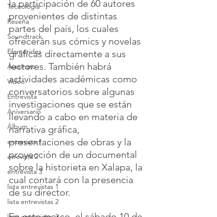
la participación de 60 autores 
Tecnología
provenientes de distintas 
Reseña
partes del país, los cuales 
Soundtrack
ofrecerán sus cómics y novelas 
Efemérides
gráficas directamente a sus 
lectores. También habrá 
Asesinato
actividades académicas como 
Video
conversatorios sobre algunas 
Entrevista
investigaciones que se están 
Aniversario
llevando a cabo en materia de 
Álbum
narrativa gráfica, 
presentaciones de obras y la 
entrevista 1
proyección de un documental 
etrevista 2
sobre la historieta en Xalapa, la 
entrevista 3
cual contará con la presencia 
lista entrevistas 1
de su director.
lista entrevistas 2
En este marco, el sábado 10 de 
lista entrevistas 3