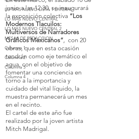
junio a las 12:30, se inaugurará 
LO MAS NUEVO LISTA 1 LATERAL
la exposición colectiva 
“Los 
LO MAS NUEVO CENTRAL
Modernos Tlacuilos: 
LO MAS NUEVO CENTRAL 2
Multiversos de Narradores 
MESAS DE REDACCION
Gráficos Mexicanos”
,  con 20 
obras, que en esta ocasión 
Columna 1
tendrán como eje temático el 
Columna 2
agua, con el objetivo de 
Columna 3
fomentar una conciencia en 
Columna 4
torno a la importancia y 
cuidado del vital líquido, la 
muestra permanecerá un mes 
en el recinto.
El cartel de este año fue 
realizado por la joven artista 
Mitch Madrigal.