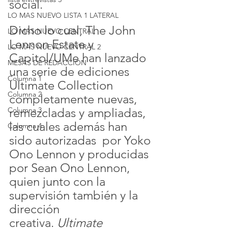
social.
LO MAS NUEVO LISTA 1 LATERAL
Dicho lo cual, The John 
LO MAS NUEVO CENTRAL
Lennon Estate y 
LO MAS NUEVO CENTRAL 2
Capitol/UMe han lanzado 
MESAS DE REDACCION
una serie de ediciones 
Columna 1
Ultimate Collection 
Columna 2
completamente nuevas, 
Columna 3
remezcladas y ampliadas, 
las cuales además han 
Columna 4
sido autorizadas  por Yoko 
Ono Lennon y producidas 
por Sean Ono Lennon, 
quien junto con la 
supervisión también y la 
dirección 
creativa. 
Ultimate 