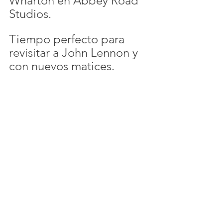
Wharton en Abbey Road 
Studios.
Tiempo perfecto para 
revisitar a John Lennon y 
con nuevos matices.
Por: Mesa de redacción
Imagen: @umusicmexico
#ACTMEDIAMX
MESAS DE REDACCION
Columna 2
Ver todo
Entradas recientes