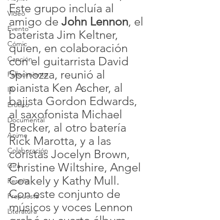
Este grupo incluía al 
Video
amigo de 
John Lennon
, el 
Evento
baterista Jim Keltner, 
Cómic
quien, en colaboración 
con el guitarrista David 
Canción
Spinozza, reunió al 
Fallecimiento
pianista Ken Ascher, al 
IA
bajista Gordon Edwards, 
Erótico
al saxofonista Michael 
Documental
Brecker, al otro batería 
Anime
Rick Marotta, y a las 
Colaboración
coristas Jocelyn Brown, 
Christine Wiltshire, Angel 
Gira
Coakely y Kathy Mull. 
Reseña
Con este conjunto de 
Propuesta
músicos y voces Lennon 
Literatura