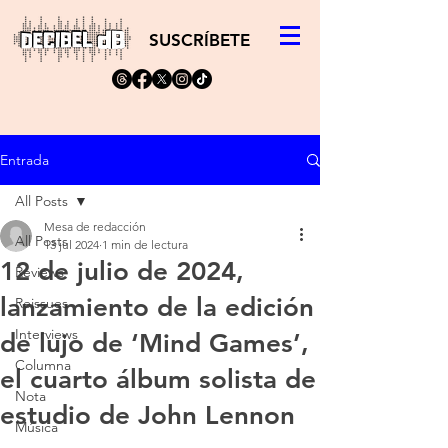
SUSCRÍBETE
Entrada
All Posts
Mesa de redacción
All Posts
13 jul 2024
1 min de lectura
12 de julio de 2024,
Reviews
lanzamiento de la edición
Reissues
Interviews
de lujo de ‘Mind Games’,
Columna
el cuarto álbum solista de
Nota
estudio de John Lennon
Música