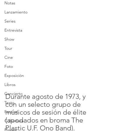
Notas
Lanzamiento
Series
Entrevista
Show
Tour
Cine
Foto
Exposición
Libros
Concierto
Durante agosto de 1973, y 
Texto
con un selecto grupo de 
músicos de sesión de élite 
Festival
(apodados en broma The 
Cobertura
Plastic U.F. Ono Band). 
Playlist