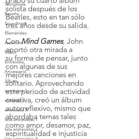
grabó su cuarto álbum 
Tecnología
solista después de los 
Reseña
Beatles, esto en tan sólo 
Soundtrack
tres años desde su salida.
Efemérides
Con 
Mind Games
, John 
Asesinato
aportó otra mirada a 
Video
su forma de pensar, junto 
Entrevista
con algunas de sus 
Aniversario
mejores canciones en 
Álbum
solitario. Aprovechando 
este periodo de actividad 
entrevista 1
creativa, creó un álbum 
etrevista 2
autorreflexivo, mismo que 
entrevista 3
abordaba temas tales 
lista entrevistas 1
como amor, desamor, paz, 
lista entrevistas 2
espiritualidad e injusticia 
lista entrevistas 3