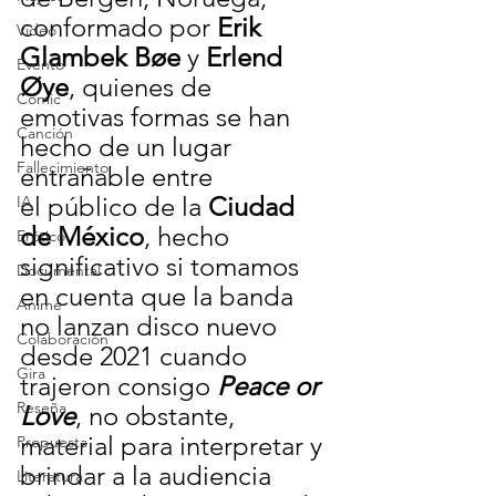
conformado por 
Erik 
Video
Glambek Bøe
 y 
Erlend 
Evento
Øye
, quienes de 
Cómic
emotivas formas se han 
Canción
hecho de un lugar 
Fallecimiento
entrañable entre 
el público de la 
Ciudad 
IA
de México
, hecho 
Erótico
significativo si tomamos 
Documental
en cuenta que la banda 
Anime
no lanzan disco nuevo 
Colaboración
desde 2021 cuando 
Gira
trajeron consigo 
Peace or 
Reseña
Love
, no obstante, 
material para interpretar y 
Propuesta
brindar a la audiencia 
Literatura