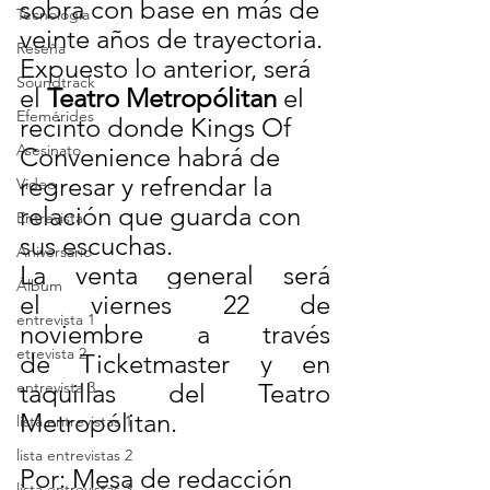
sobra con base en más de 
Tecnología
veinte años de trayectoria.
Reseña
Expuesto lo anterior, será 
Soundtrack
el 
Teatro Metropólitan
 el 
Efemérides
recinto donde Kings Of 
Asesinato
Convenience habrá de 
regresar y refrendar la 
Video
relación que guarda con 
Entrevista
sus escuchas.
Aniversario
La venta general será 
Álbum
el viernes 22 de 
entrevista 1
noviembre a través 
etrevista 2
de Ticketmaster y en 
entrevista 3
taquillas del Teatro 
Metropólitan.
lista entrevistas 1
lista entrevistas 2
Por: Mesa de redacción
lista entrevistas 3