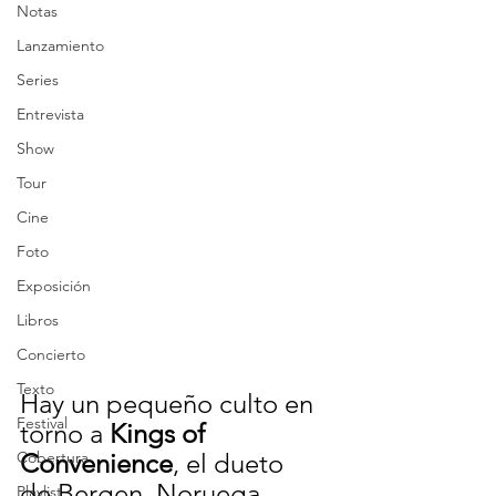
Notas
Lanzamiento
Series
Entrevista
Show
Tour
Cine
Foto
Exposición
Libros
Concierto
Texto
Hay un pequeño culto en 
Festival
torno a 
Kings of 
Cobertura
Convenience
, el dueto 
de Bergen, Noruega, 
Playlist