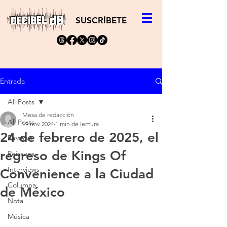
SUSCRÍBETE
Entrada
All Posts
Mesa de redacción
All Posts
19 nov 2024
1 min de lectura
24 de febrero de 2025, el
Reviews
regreso de Kings Of
Reissues
Interviews
Convenience a la Ciudad
Columna
de México
Nota
Música