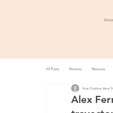
Inici
All Posts
Reviews
Reissues
Ana Cristina Vera
1
Entrevista
Show
Tour
Alex Fer
Cobertura
Playlist
Video