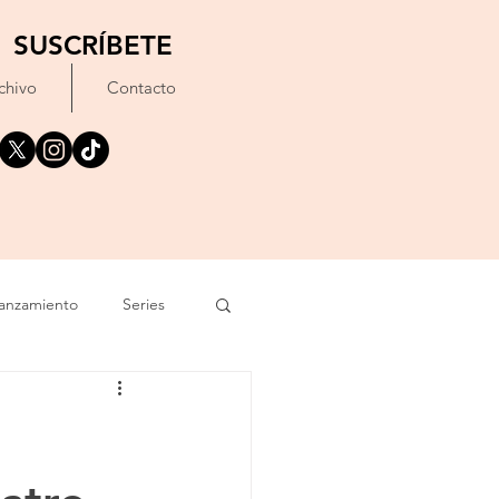
SUSCRÍBETE
chivo
Contacto
anzamiento
Series
exto
Festival
Erótico