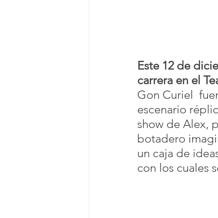
Este 12 de dici
carrera en el T
Gon Curiel  fue
escenario répli
show de Alex, p
botadero imagi
un caja de idea
con los cuales s