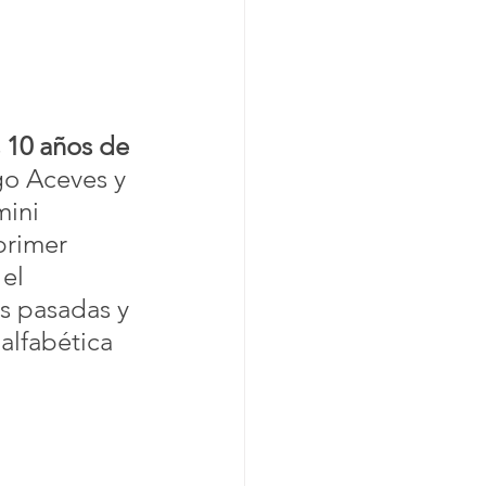
s 10 años de 
go Aceves y 
ini 
primer 
el 
s pasadas y 
alfabética 