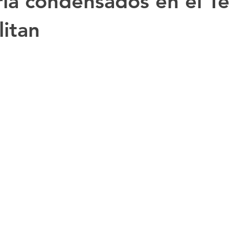
ria condensados en el T
itan