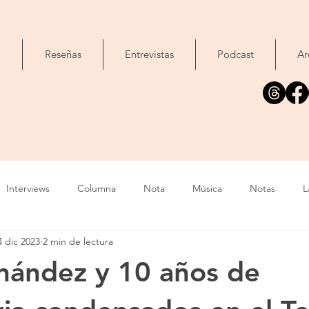
o
Reseñas
Entrevistas
Podcast
Ar
Interviews
Columna
Nota
Música
Notas
L
4 dic 2023
2 min de lectura
Cine
Foto
Exposición
Libros
Concierto
T
nández y 10 años de
Evento
Cómic
Canción
Fallecimiento
IA