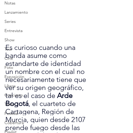
Notas
Lanzamiento
Series
Entrevista
Show
Es curioso cuando una 
Tour
banda asume como 
Cine
estandarte de identidad 
Foto
un nombre con el cual no 
Exposición
necesariamente tiene que 
Libros
ver su origen geográfico, 
tal es el caso de 
Arde 
Concierto
Bogotá
, el cuarteto de 
Texto
Cartagena, Región de 
Festival
Murcia, quien desde 2107 
Cobertura
prende fuego desde las 
Playlist