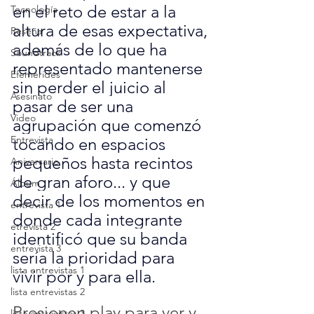
en el reto de estar a la 
Tecnología
altura de esas expectativa, 
Reseña
además de lo que ha 
Soundtrack
representado mantenerse 
Efemérides
sin perder el juicio al 
Asesinato
pasar de ser una 
Video
agrupación que comenzó 
Entrevista
tocando en espacios 
pequeños hasta recintos 
Aniversario
de gran aforo... y que 
Álbum
decir de los momentos en 
entrevista 1
donde cada integrante 
etrevista 2
identificó que su banda 
entrevista 3
sería la prioridad para 
lista entrevistas 1
vivir por y para ella.
lista entrevistas 2
Presionen play para ver y 
lista entrevistas 3