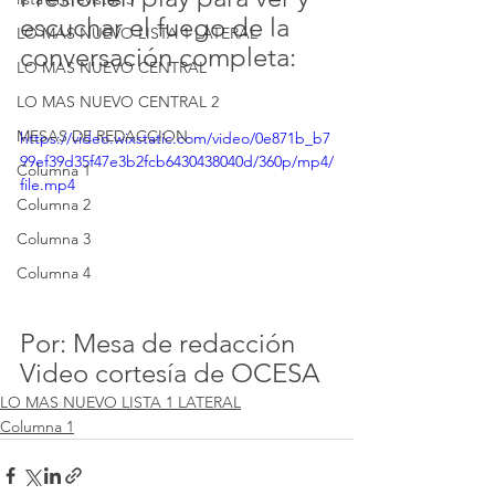
escuchar el fuego de la 
LO MAS NUEVO LISTA 1 LATERAL
conversación completa:
LO MAS NUEVO CENTRAL
LO MAS NUEVO CENTRAL 2
MESAS DE REDACCION
https://video.wixstatic.com/video/0e871b_b7
99ef39d35f47e3b2fcb6430438040d/360p/mp4/
Columna 1
file.mp4
Columna 2
Columna 3
Columna 4
Por: Mesa de redacción
Video cortesía de OCESA
LO MAS NUEVO LISTA 1 LATERAL
Columna 1