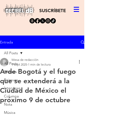
SUSCRÍBETE
Entrada
All Posts
Mesa de redacción
All Posts
9 sept 2025
1 min de lectura
Arde Bogotá y el fuego
Reviews
que se extenderá a la
Reissues
Interviews
Ciudad de México el
Columna
próximo 9 de octubre
Nota
Música