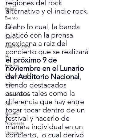
regiones del rock 
Video
alternativo y el indie rock.
Evento
Dicho lo cual, la banda 
Cómic
platicó con la prensa 
Canción
mexicana a raíz del 
Fallecimiento
concierto que se realizará 
IA
el próximo 9 de 
Erótico
noviembre en el Lunario 
del Auditorio Nacional
, 
Documental
siendo destacados 
Anime
asuntos tales como la 
Colaboración
diferencia que hay entre 
Gira
tocar tocar dentro de un 
Reseña
festival y hacerlo de 
Propuesta
manera individual en un 
Literatura
concierto, lo cual derivó 