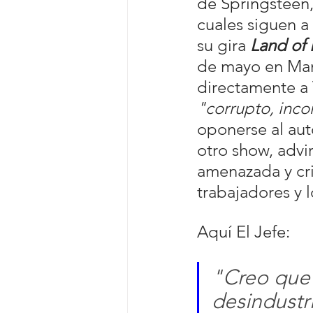
de Springsteen,
cuales
 siguen a
su gira 
Land of
de mayo en Manc
directamente a 
"corrupto, inco
oponerse al aut
otro show, advi
amenazada y cri
trabajadores y 
Aquí El Jefe:
"Creo que 
desindustri