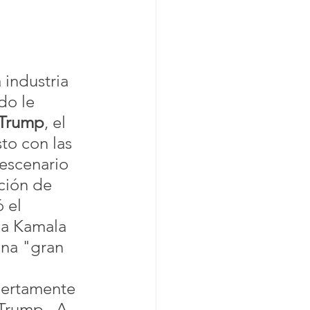
 industria 
do le 
 Trump
, el 
to con las 
escenario 
ción de 
 el 
 a Kamala 
una "gran 
iertamente 
Trump.  A 