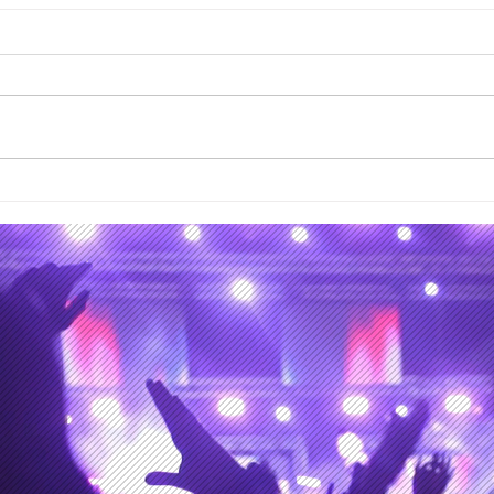
Los Hermanos Ilabaca en
Silv
curso de colisión para
que 
materializar su siguiente
Méx
álbum de estudio