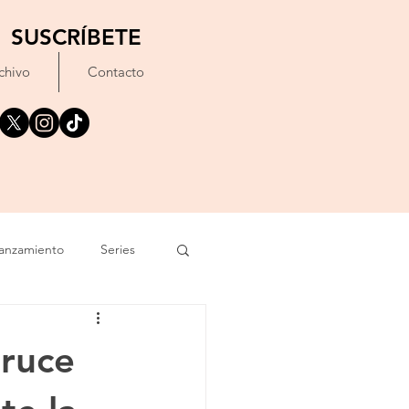
SUSCRÍBETE
chivo
Contacto
anzamiento
Series
exto
Festival
Bruce
Erótico