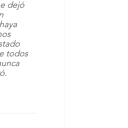
e dejó 
n 
haya 
nos 
stado 
e todos 
nunca 
ó.