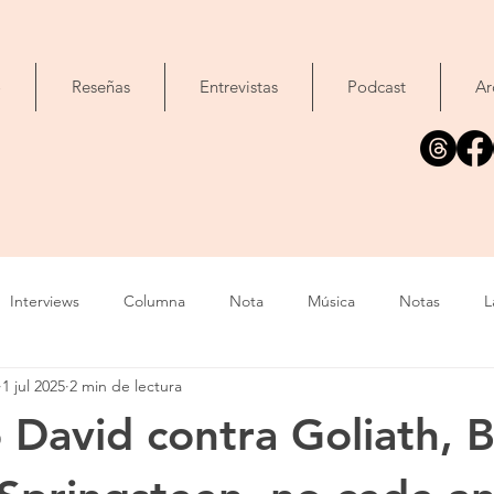
o
Reseñas
Entrevistas
Podcast
Ar
Interviews
Columna
Nota
Música
Notas
L
1 jul 2025
2 min de lectura
Cine
Foto
Exposición
Libros
Concierto
T
 David contra Goliath, 
Evento
Cómic
Canción
Fallecimiento
IA