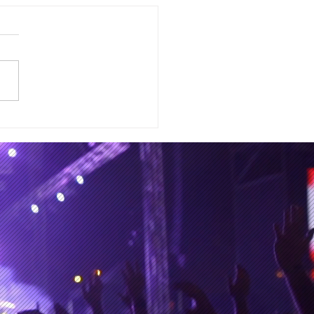
ia Pérez Cruz y el destino
la trae de regreso a
ico