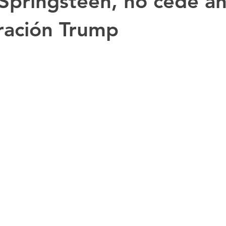
 Springsteen, no cede an
ración Trump