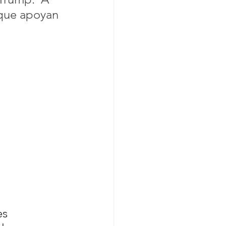
que apoyan 
es 