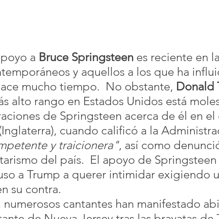
apoyo a 
Bruce Springsteen
 es reciente en la
ntemporáneos y aquellos a los que ha influi
hace mucho tiempo.  No obstante, 
Donald
s alto rango en Estados Unidos está moles
raciones de Springsteen acerca de él en el 
nglaterra), cuando calificó a la Administra
mpetente y traicionera"
, así como denunció
itarismo del país.  El apoyo de Springsteen
cluso a Trump a querer intimidar exigiendo 
n su contra. 
, numerosos cantantes han manifestado ab
tante de Nueva Jersey tras las bravatas de 