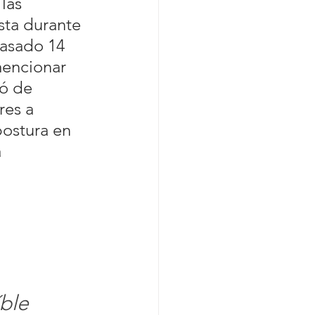
 las 
sta durante 
pasado 14 
mencionar 
ó de 
res a 
postura en 
 
 
ble 