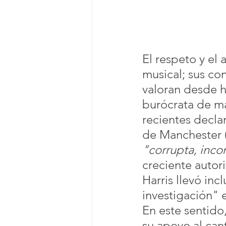
El respeto y el 
musical; sus co
valoran desde 
burócrata de má
recientes decla
de Manchester (I
"corrupta, inco
creciente autor
Harris llevó in
investigación" e
En este sentido
su apoyo al can