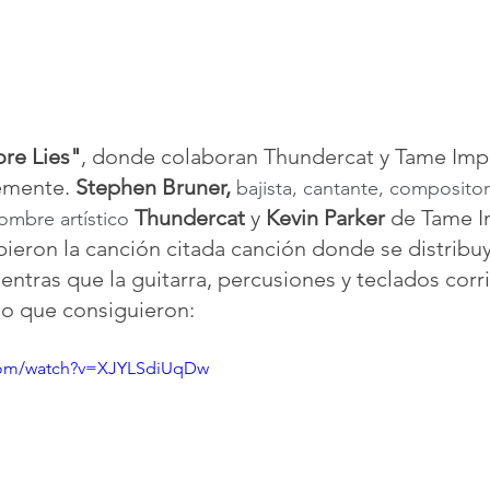
re Lies"
, donde colaboran Thundercat y Tame Impa
emente. 
Stephen Bruner,
 bajista, cantante, compositor
Thundercat
 y 
Kevin Parker
 de Tame I
ombre artístico
bieron la canción citada canción donde se distribuy
entras que la guitarra, percusiones y teclados corr
 lo que consiguieron:
.com/watch?v=XJYLSdiUqDw