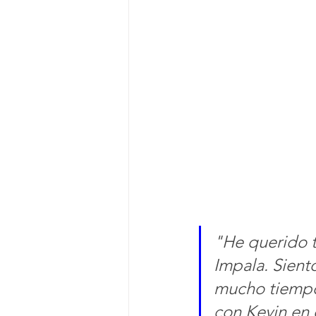
"He querido t
Impala. Siento
mucho tiempo
con Kevin en e