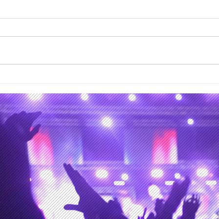
Todo es política y finanzas:
Arte
el día que el Festival
misi
Wireless 2026 fue
lado
cancelado después que el
pero 
Reino Unido prohibiera la
mejo
entrada a Kanye West y
repr
perdieran a sus
patrocinadores