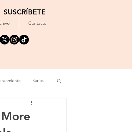
SUSCRÍBETE
chivo
Contacto
anzamiento
Series
exto
Festival
o More
Erótico