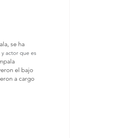
la, se ha 
 y actor que es 
mpala 
eron el bajo 
ieron a cargo 