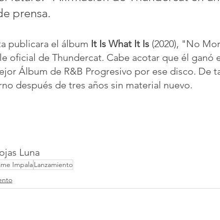
e prensa.
ta publicara el álbum 
It Is What It Is
 (2020), "No Mor
gle oficial de Thundercat. Cabe acotar que él ganó 
jor Álbum de R&B Progresivo por ese disco. De t
orno después de tres años sin material nuevo.
Rojas Luna
ame Impala
Lanzamiento
ento