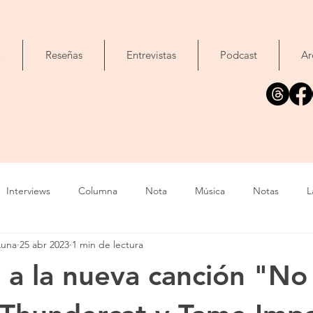
o
Reseñas
Entrevistas
Podcast
Ar
Interviews
Columna
Nota
Música
Notas
L
Luna
25 abr 2023
1 min de lectura
Cine
Foto
Exposición
Libros
Concierto
T
 a la nueva canción "N
Evento
Cómic
Canción
Fallecimiento
IA