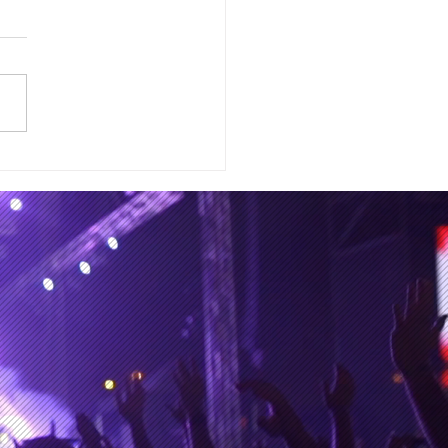
mis 2 NO fue la primera
ón espacial yendo al
 obscuro de la luna,
sí tal vez la que
res canciones ha
oducido