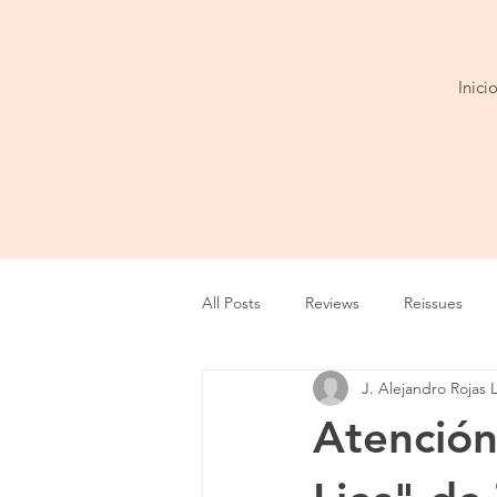
Inici
All Posts
Reviews
Reissues
J. Alejandro Rojas 
Entrevista
Show
Tour
Atención
Cobertura
Playlist
Video