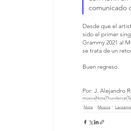
comunicado d
Desde que el artis
sido el primer sin
Grammy 2021 al Me
se trata de un ret
Buen regreso.
Por: J. Alejandro 
música
Nota
Thundercat
T
Nota
Música
Lanzami