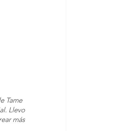
de Tame 
l. Llevo 
ear más 
 