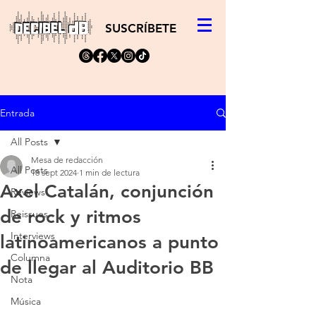
SUSCRÍBETE
Entrada
All Posts
Mesa de redacción
All Posts
18 sept 2024
1 min de lectura
Axel Catalán, conjunción
Reviews
de rock y ritmos
Reissues
Interviews
latinoamericanos a punto
Columna
de llegar al Auditorio BB
Nota
Música