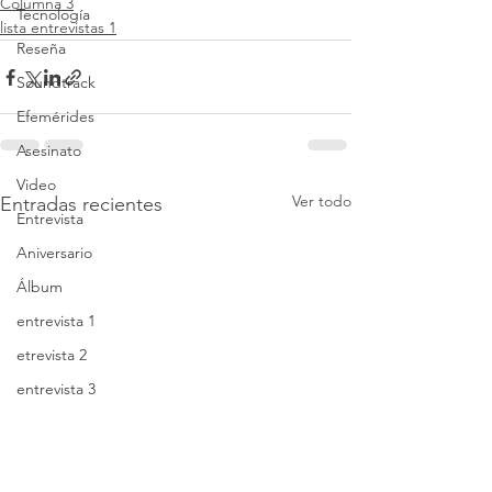
Columna 3
Tecnología
lista entrevistas 1
Reseña
Soundtrack
Efemérides
Asesinato
Video
Ver todo
Entradas recientes
Entrevista
Aniversario
Álbum
entrevista 1
etrevista 2
entrevista 3
lista entrevistas 1
lista entrevistas 2
lista entrevistas 3