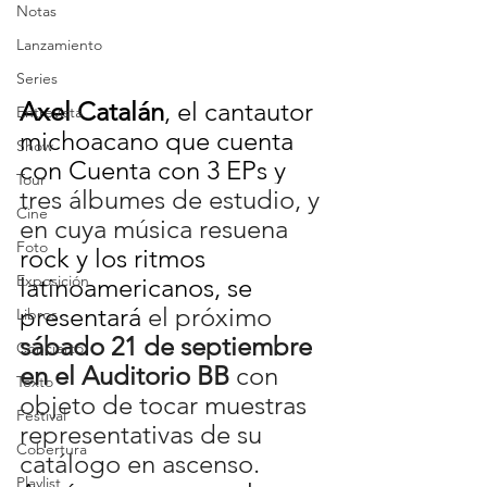
Notas
Lanzamiento
Series
Axel Catalán
, el cantautor 
Entrevista
michoacano que cuenta 
Show
con Cuenta con 3 EPs y  
Tour
tres álbumes de estudio, y 
Cine
en cuya música resuena
Foto
rock y los ritmos 
Exposición
latinoamericanos, se 
presentará 
el próximo 
Libros
sábado 21 de septiembre
Concierto
en el Auditorio BB 
con 
Texto
objeto de tocar muestras 
Festival
representativas de su 
Cobertura
catálogo en ascenso.
Playlist