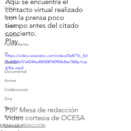
Aquí se encuentra el 
Video
contacto virtual realizado 
con la prensa poco 
Evento
tiempo antes del citado 
Cómic
concierto.
Canción
Play.
Fallecimiento
IA
https://video.wixstatic.com/video/0e871b_5d
3b4086b07a4244ad06508760904d6e/360p/mp
Erótico
4/file.mp4
Documental
Anime
Colaboración
Gira
Reseña
Por: Mesa de redacción
Video cortesia de OCESA
Propuesta
MESAS DE REDACCION
Literatura