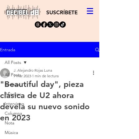
SUSCRÍBETE
Entrada
All Posts
J. Alejandro Rojas Luna
All Posts
7 mar 2023
1 min de lectura
"Beautiful day", pieza
Reviews
clásica de U2 ahora
Reissues
Interviews
devela su nuevo sonido
Columna
en 2023
Nota
Música