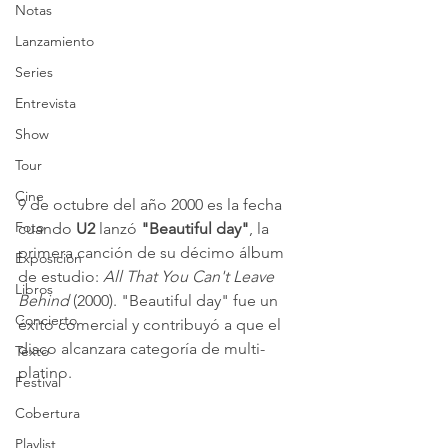
Notas
Lanzamiento
Series
Entrevista
Show
Tour
Cine
9 de octubre del año 2000 es la fecha 
Foto
cuando 
U2
 lanzó 
"Beautiful day"
, la 
primera canción de su décimo álbum 
Exposición
de estudio: 
All That You Can't Leave 
Libros
Behind
 (2000). "Beautiful day" fue un 
Concierto
éxito comercial y contribuyó a que el 
disco alcanzara categoría de multi-
Texto
platino.
Festival
Cobertura
Playlist