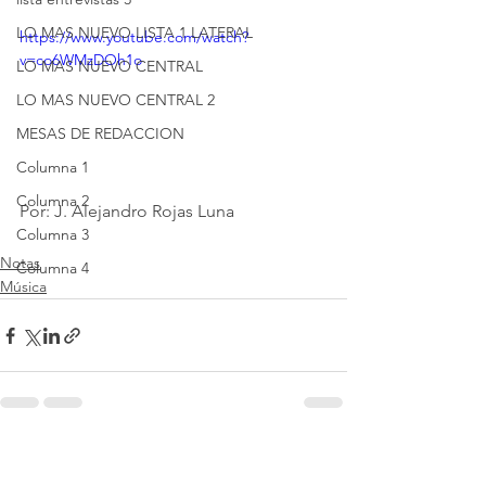
LO MAS NUEVO LISTA 1 LATERAL
https://www.youtube.com/watch?
v=co6WMzDOh1o
LO MAS NUEVO CENTRAL
LO MAS NUEVO CENTRAL 2
MESAS DE REDACCION
Columna 1
Columna 2
Por: J. Alejandro Rojas Luna
Columna 3
Notas
Columna 4
Música
Ver todo
Entradas recientes