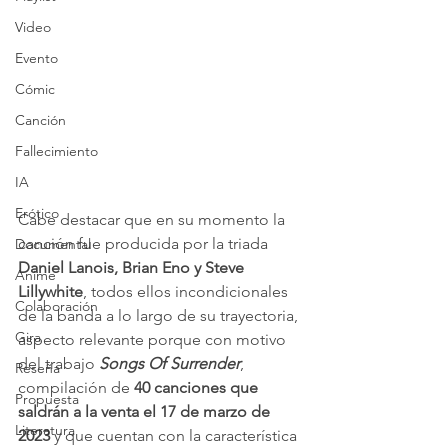
Video
Evento
Cómic
Canción
Fallecimiento
IA
Erótico
Cabe destacar que en su momento la 
canción fue producida por la triada 
Documental
Daniel Lanois, Brian Eno y Steve 
Anime
Lillywhite
, todos ellos incondicionales 
Colaboración
de la banda a lo largo de su trayectoria, 
Gira
aspecto relevante porque con motivo 
del trabajo 
Songs Of Surrender
, 
Reseña
compilación de 
40 canciones que 
Propuesta
saldrán a la venta el 17 de marzo de 
Literatura
2023
 y que cuentan con la característica 