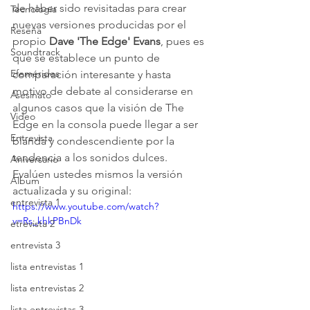
de haber sido revisitadas para crear 
Tecnología
nuevas versiones producidas por el 
Reseña
propio 
Dave 'The Edge' Evans
, pues es 
Soundtrack
que se establece un punto de 
Efemérides
comparación interesante y hasta 
motivo de debate al considerarse en 
Asesinato
algunos casos que la visión de The 
Video
Edge en la consola puede llegar a ser 
Entrevista
blanda y condescendiente por la 
tendencia a los sonidos dulces.
Aniversario
Evalúen ustedes mismos la versión 
Álbum
actualizada y su original:
entrevista 1
https://www.youtube.com/watch?
v=Rs_khkPBnDk
etrevista 2
entrevista 3
lista entrevistas 1
lista entrevistas 2
lista entrevistas 3