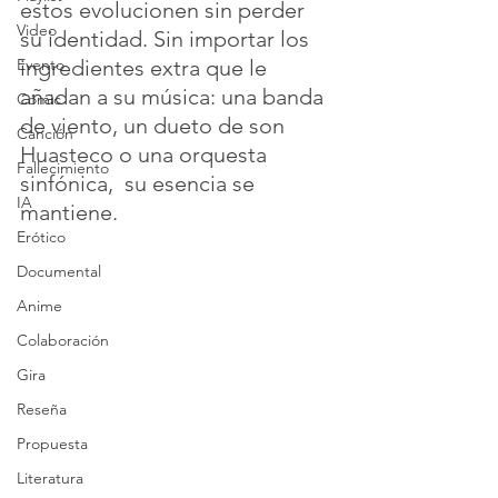
estos evolucionen sin perder 
Video
su identidad. Sin importar los 
Evento
ingredientes extra que le 
añadan a su música: una banda 
Cómic
de viento, un dueto de son 
Canción
Huasteco o una orquesta 
Fallecimiento
sinfónica,  su esencia se 
IA
mantiene. 
Erótico
Documental
Anime
Colaboración
Gira
Reseña
Propuesta
Literatura