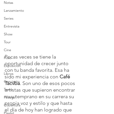
Notas
Lanzamiento
Series
Entrevista
Show
Tour
Cine
Pocas veces se tiene la 
Foto
oportunidad de crecer junto 
Exposición
con tu banda favorita. Esa ha 
Libros
sido mi experiencia con 
Café 
Concierto
Tacvba
. Son uno de esos pocos 
artistas que supieron encontrar 
Texto
muy temprano en su carrera su 
Festival
propia voz y estilo y que hasta 
Cobertura
el día de hoy han logrado que 
Playlist