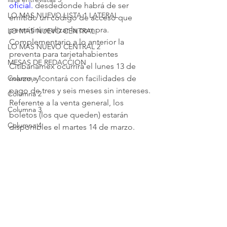
oficial.
 desdedonde habrá de ser 
LO MAS NUEVO LISTA 1 LATERAL
emitido un código de acceso que 
permitirá realizar la compra. 
LO MAS NUEVO CENTRAL
Complementario a lo anterior la 
LO MAS NUEVO CENTRAL 2
preventa para tarjetahabientes 
MESAS DE REDACCION
Citibanamex ocurrirá el lunes 13 de 
marzo, y contará con facilidades de 
Columna 1
pago de tres y seis meses sin intereses. 
Columna 2
Referente a la venta general, los 
Columna 3
boletos (los que queden) estarán 
Columna 4
disponibles el martes 14 de marzo. 