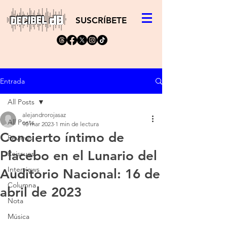
SUSCRÍBETE
Entrada
All Posts
alejandrorojasaz
All Posts
10 mar 2023
1 min de lectura
Concierto íntimo de
Reviews
Placebo en el Lunario del
Reissues
Interviews
Auditorio Nacional: 16 de
Columna
abril de 2023
Nota
Música