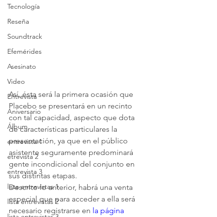
Tecnología
Reseña
Soundtrack
Efemérides
Asesinato
Video
Así, ésta será la primera ocasión que 
Entrevista
Placebo se presentará en un recinto 
Aniversario
con tal capacidad, aspecto que dota 
Álbum
de características particulares la 
presentación, ya que en el público 
entrevista 1
asistente seguramente predominará 
etrevista 2
gente incondicional del conjunto en 
entrevista 3
sus distintas etapas.
lista entrevistas 1
Descrito lo anterior, habrá una venta 
especial que para acceder a ella será 
lista entrevistas 2
necesario registrarse en 
la página 
lista entrevistas 3