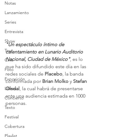
Notas
Lanzamiento
Series
Entrevista
Show
"Un espectáculo íntimo de 
Tour
calentamiento en Lunario Auditorio 
Nacional, Ciudad de México"
, es lo 
Cine
que ha sido difundido este día en las 
Foto
redes sociales de 
Placebo
, la banda 
Exposición
conformada por 
Brian Molko
 y 
Stefan 
Olsdal
, la cual habrá de presentarse 
Libros
ante una audiencia estimada en 1000 
Concierto
personas.
Texto
Festival
Cobertura
Playlist