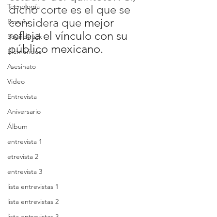
Tecnología
dicho corte es el que se 
considera que
 mejor 
Reseña
refleja el vínculo con su 
Soundtrack
público mexicano.
Efemérides
Asesinato
Video
Entrevista
Aniversario
Álbum
entrevista 1
etrevista 2
entrevista 3
lista entrevistas 1
lista entrevistas 2
lista entrevistas 3