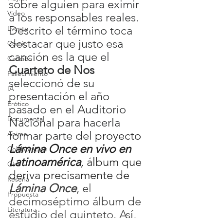
sobre alguien para eximir 
Video
a los responsables reales.
Descrito el término toca 
Evento
destacar que justo esa 
Cómic
canción es la que el 
Canción
Cuarteto de Nos
Fallecimiento
seleccionó de su 
IA
presentación el año 
Erótico
pasado en el Auditorio 
Documental
Nacional para hacerla 
formar parte del
 proyecto 
Anime
Lámina Once en vivo en 
Colaboración
Latinoamérica
,
 álbum que 
Gira
deriva precisamente de 
Reseña
Lámina Once
, el 
Propuesta
decimoséptimo álbum de 
Literatura
estudio del quinteto. Así, 