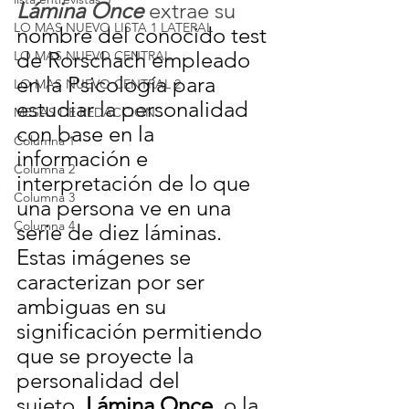
Lámina Once
 extrae su
LO MAS NUEVO LISTA 1 LATERAL
nombre del conocido test 
de Rorschach empleado 
LO MAS NUEVO CENTRAL
en la Psicología para 
LO MAS NUEVO CENTRAL 2
estudiar la personalidad 
MESAS DE REDACCION
con base en la 
Columna 1
información e 
Columna 2
interpretación de lo que 
Columna 3
una persona ve en una 
Columna 4
serie de diez láminas. 
Estas imágenes se 
caracterizan por ser 
ambiguas en su 
significación permitiendo 
que se proyecte la 
personalidad del 
sujeto. 
Lámina Once
, o la 