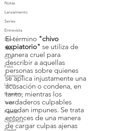
Notas
Lanzamiento
Series
Entrevista
El término 
"chivo 
Show
expiatorio"
 se utiliza de 
Tour
manera cruel para 
Cine
describir a aquellas 
Foto
personas sobre quienes 
Exposición
se aplica injustamente una 
Libros
acusación o condena, en 
tanto, mientras los 
Concierto
verdaderos culpables 
Texto
quedan impunes. Se trata 
Festival
entonces de una manera 
Cobertura
de cargar culpas ajenas 
Playlist