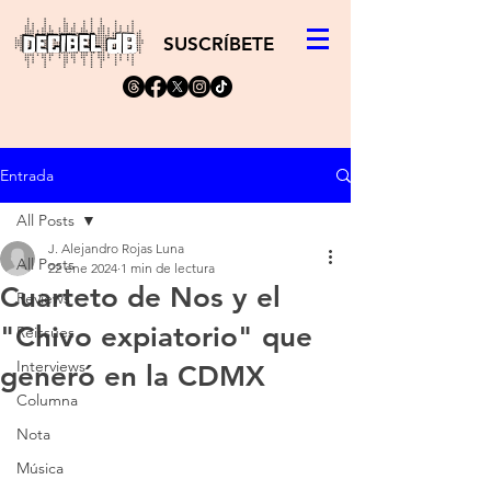
SUSCRÍBETE
Entrada
All Posts
J. Alejandro Rojas Luna
All Posts
22 ene 2024
1 min de lectura
Cuarteto de Nos y el
Reviews
"Chivo expiatorio" que
Reissues
Interviews
generó en la CDMX
Columna
Nota
Música