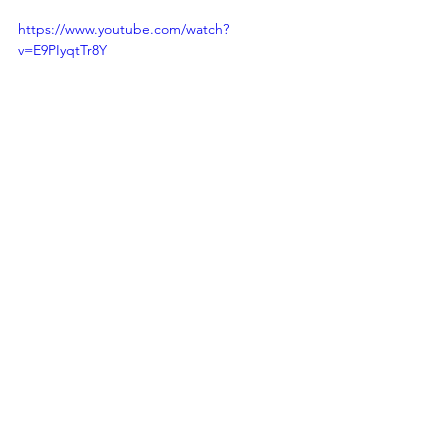
https://www.youtube.com/watch?
v=E9PIyqtTr8Y
Por: J. Alejandro Rojas 
Luna
música
concierto
canción
álbum
LO MAS NUEVO CENTRAL 2
Columna 2