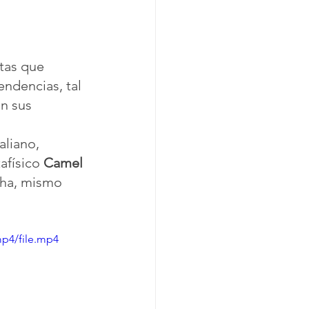
tas que 
ndencias, tal 
n sus 
aliano, 
afísico 
Camel 
cha, mismo 
mp4/file.mp4