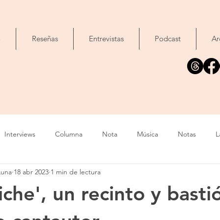
o
Reseñas
Entrevistas
Podcast
Ar
Interviews
Columna
Nota
Música
Notas
L
Luna
18 abr 2023
1 min de lectura
Cine
Foto
Exposición
Libros
Concierto
T
iche', un recinto y basti
Evento
Cómic
Canción
Fallecimiento
IA