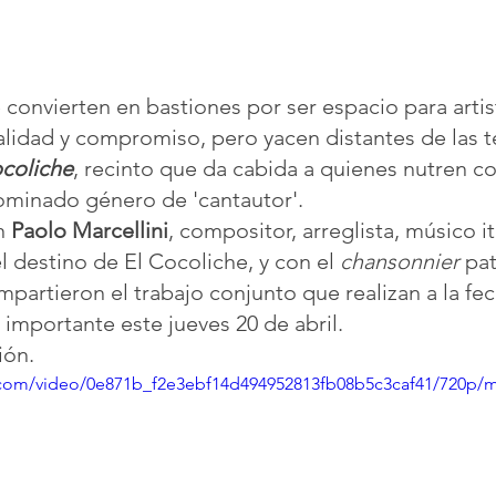
 convierten en bastiones por ser espacio para artis
alidad y compromiso, pero yacen distantes de las te
ocoliche
, recinto que da cabida a quienes nutren co
ominado género de 'cantautor'.
n 
Paolo Marcellini
, compositor, arreglista, músico it
 destino de El Cocoliche, y con el 
chansonnier
 pat
mpartieron el trabajo conjunto que realizan a la fe
 importante este jueves 20 de abril.
ión. 
ic.com/video/0e871b_f2e3ebf14d494952813fb08b5c3caf41/720p/