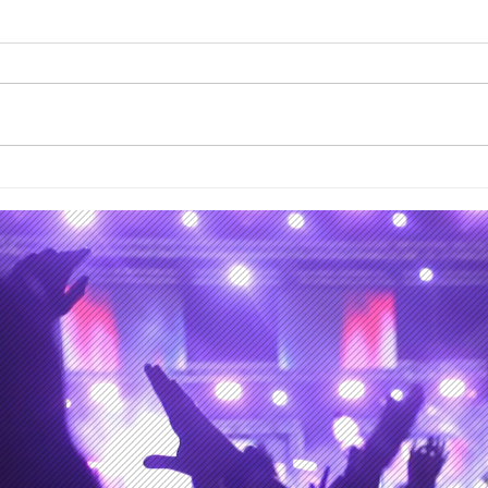
28 y 29 de junio de 2026,
Los 
los días de la partida de
curs
Kavinsky y Glen Hansard
mate
álbu