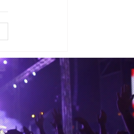
Hermanos Ilabaca en
o de colisión para
rializar su siguiente
m de estudio