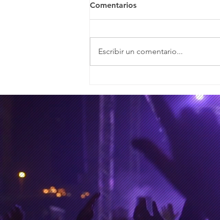
Comentarios
Escribir un comentario...
¿Kanye West expuesto y en
entredicho en los tiempos
de la IA?