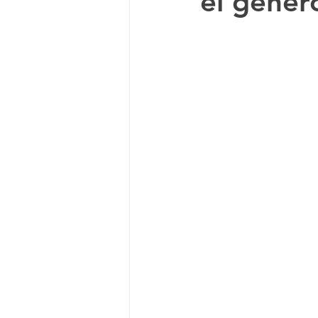
el géner
Documental
Anime