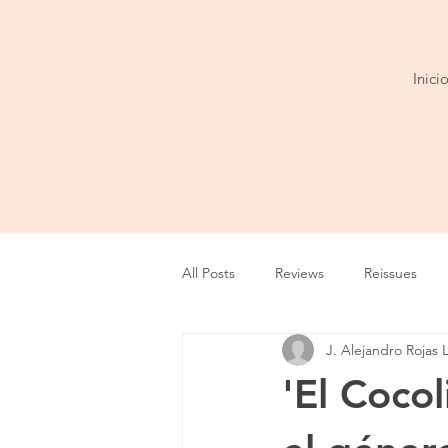
Inici
All Posts
Reviews
Reissues
J. Alejandro Rojas 
Entrevista
Show
Tour
'El Cocol
Cobertura
Playlist
Video