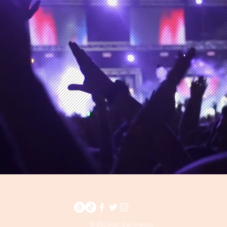
Reino Unido prohibiera la
mejo
entrada a Kanye West y
repr
perdieran a sus
patrocinadores
© 2023decibel mexico