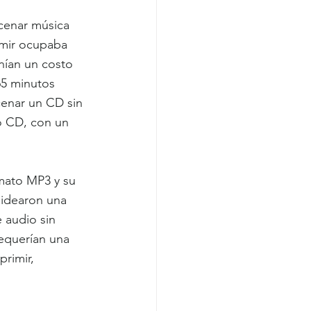
cenar música 
mir ocupaba 
ían un costo 
5 minutos 
cenar un CD sin 
o CD, con un 
mato MP3 y su 
 idearon una 
 audio sin 
equerían una 
rimir, 