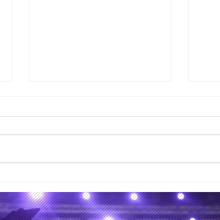
Todo es política y finanzas:
Arte
el día que el Festival
misi
Wireless 2026 fue
lado
cancelado después que el
pero 