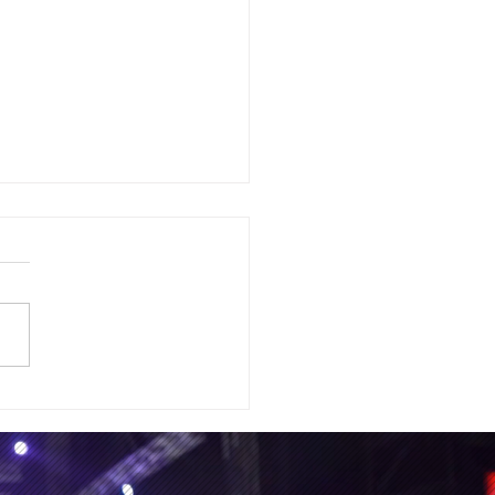
mis 2 NO fue la primera
ón espacial yendo al
 obscuro de la luna,
sí tal vez la que