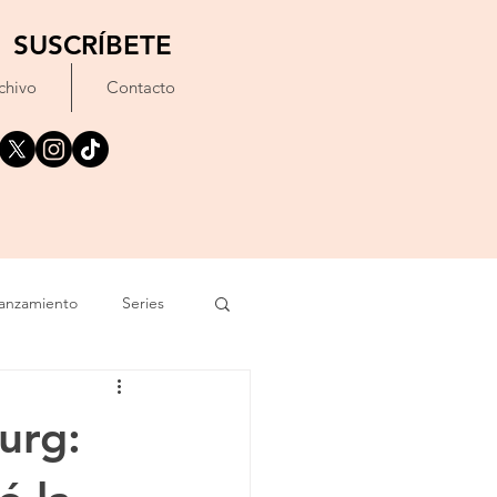
SUSCRÍBETE
chivo
Contacto
anzamiento
Series
exto
Festival
urg:
Erótico