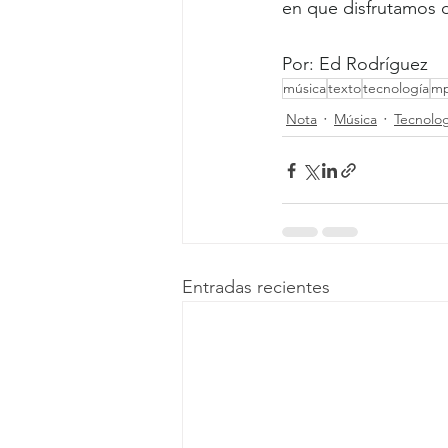
en que disfrutamos d
Por: Ed Rodríguez
música
texto
tecnología
m
Nota
Música
Tecnolog
Entradas recientes