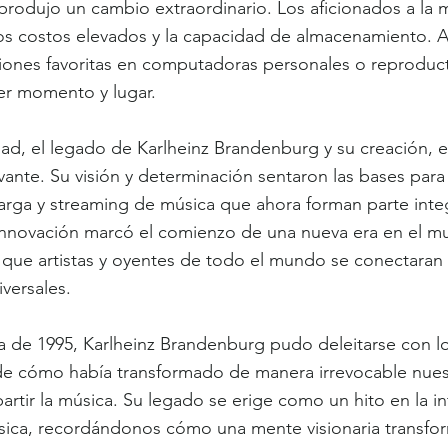
rodujo un cambio extraordinario. Los aficionados a la m
los costos elevados y la capacidad de almacenamiento. 
nciones favoritas en computadoras personales o reprodu
ier momento y lugar.
idad, el legado de Karlheinz Brandenburg y su creación, 
vante. Su visión y determinación sentaron las bases para 
arga y streaming de música que ahora forman parte integ
 innovación marcó el comienzo de una nueva era en el m
que artistas y oyentes de todo el mundo se conectaran 
versales.
a de 1995, Karlheinz Brandenburg pudo deleitarse con lo
 de cómo había transformado de manera irrevocable nues
rtir la música. Su legado se erige como un hito en la in
úsica, recordándonos cómo una mente visionaria transfo