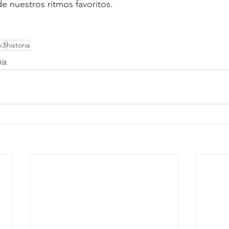
e nuestros ritmos favoritos.
p3
historia
ía