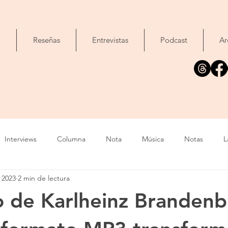
o
Reseñas
Entrevistas
Podcast
Ar
Interviews
Columna
Nota
Música
Notas
L
l 2023
2 min de lectura
Cine
Foto
Exposición
Libros
Concierto
T
o de Karlheinz Brandenb
Evento
Cómic
Canción
Fallecimiento
IA