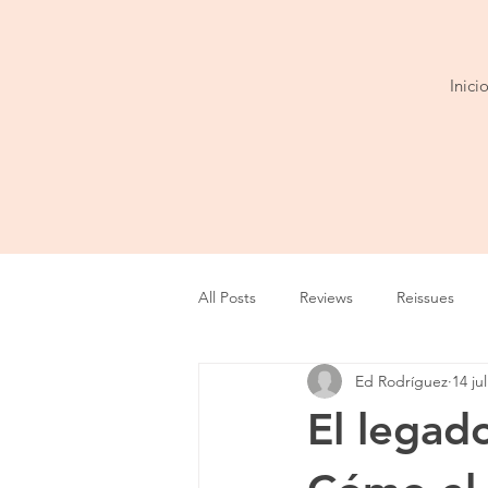
Inici
All Posts
Reviews
Reissues
Ed Rodríguez
14 ju
Entrevista
Show
Tour
El legad
Cobertura
Playlist
Video