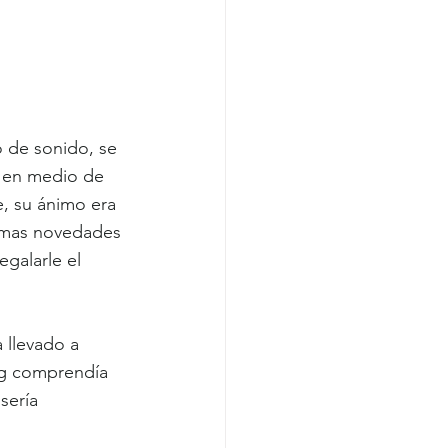
o de sonido, se 
, en medio de 
, su ánimo era 
imas novedades 
egalarle el 
 llevado a 
g comprendía 
sería 