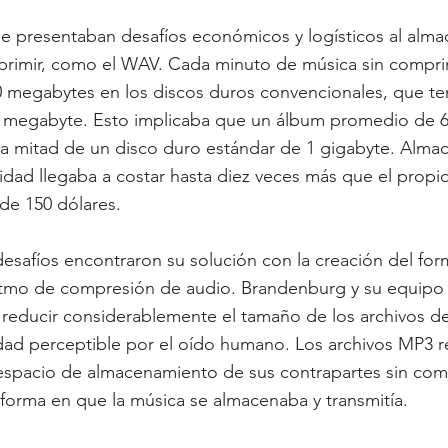
e presentaban desafíos económicos y logísticos al alma
primir, como el WAV. Cada minuto de música sin compri
megabytes en los discos duros convencionales, que ten
r megabyte. Esto implicaba que un álbum promedio de 6
la mitad de un disco duro estándar de 1 gigabyte. Alma
dad llegaba a costar hasta diez veces más que el propi
de 150 dólares.
esafíos encontraron su solución con la creación del for
ritmo de compresión de audio. Brandenburg y su equipo
 reducir considerablemente el tamaño de los archivos de
dad perceptible por el oído humano. Los archivos MP3 r
espacio de almacenamiento de sus contrapartes sin comp
 forma en que la música se almacenaba y transmitía.