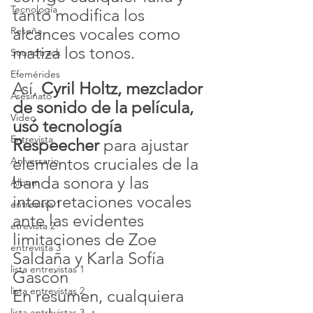
Tecnología
tanto modifica los 
alcances vocales como 
Reseña
matiza los tonos. 
Soundtrack
Efemérides
Así, 
Cyril Holtz, mezclador 
Asesinato
de sonido de la película, 
Video
usó tecnología 
Entrevista
Respeecher
 para ajustar 
elementos cruciales de la 
Aniversario
banda sonora y las 
Álbum
interpretaciones vocales 
entrevista 1
ante las evidentes 
etrevista 2
limitaciones de Zoe 
entrevista 3
Saldaña y Karla Sofía 
lista entrevistas 1
Gascón
lista entrevistas 2
En resumen, cualquiera 
lista entrevistas 3