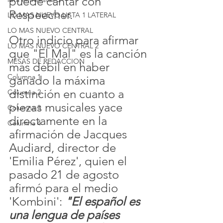
puede cantar con 
Respeecher.
LO MAS NUEVO LISTA 1 LATERAL
LO MAS NUEVO CENTRAL
Otro indicio para afirmar 
LO MAS NUEVO CENTRAL 2
que "El Mal" es la canción 
MESAS DE REDACCION
más débil en haber 
Columna 1
ganado la máxima 
distinción en cuanto a 
Columna 2
piezas musicales yace 
Columna 3
directamente en la 
Columna 4
afirmación de Jacques 
Audiard, director de 
'Emilia Pérez', quien el 
pasado 21 de agosto 
afirmó para el medio 
'Kombini': 
"El español es 
una lengua de países 