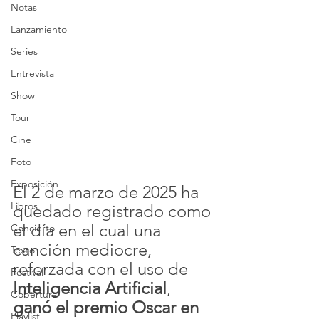
Notas
Lanzamiento
Series
Entrevista
Show
Tour
Cine
Foto
Exposición
El 2 de marzo de 2025 ha 
Libros
quedado registrado como 
el día en el cual una 
Concierto
canción mediocre, 
Texto
reforzada con el uso de 
Festival
Inteligencia Artificial
, 
Cobertura
ganó el premio Oscar en 
Playlist