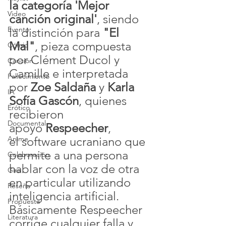
la categoría 'Mejor 
Video
canción original'
, siendo 
Evento
la distinción para 
"El 
Mal"
, pieza compuesta 
Cómic
por 
Clément Ducol y 
Canción
Camille e interpretada 
Fallecimiento
por 
Zoe Saldaña
 y 
Karla 
IA
Sofía Gascón
, quienes 
Erótico
recibieron 
Documental
apoyo 
Respeecher
, 
Anime
el software ucraniano que 
permite a una persona 
Colaboración
hablar con la voz de otra 
Gira
en particular utilizando 
Reseña
inteligencia artificial. 
Propuesta
Básicamente Respeecher 
Literatura
corrige cualquier falla y 