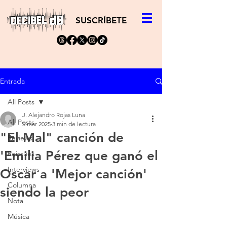
SUSCRÍBETE
Entrada
All Posts
J. Alejandro Rojas Luna
All Posts
5 mar 2025
3 min de lectura
"El Mal" canción de
Reviews
'Emilia Pérez que ganó el
Reissues
Interviews
Oscar a 'Mejor canción'
Columna
siendo la peor
Nota
Música