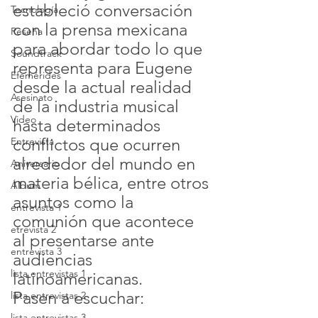
estableció conversación 
Tecnología
con la prensa mexicana 
Reseña
para abordar todo lo que 
Soundtrack
representa para Eugene 
Efemérides
desde la actual realidad 
Asesinato
de la industria musical 
Video
hasta determinados 
conflictos que ocurren 
Entrevista
alrededor del mundo en 
Aniversario
materia bélica, entre otros 
Álbum
asuntos como la 
entrevista 1
comunión que acontece 
etrevista 2
al presentarse ante 
entrevista 3
audiencias 
lista entrevistas 1
latinoamericanas.
Pasen a escuchar:
lista entrevistas 2
lista entrevistas 3