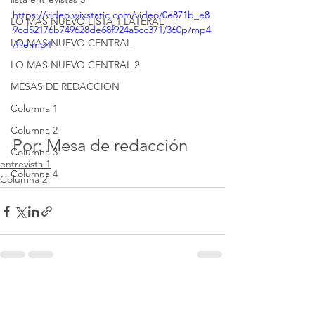
https://video.wixstatic.com/video/0e871b_e8
LO MAS NUEVO LISTA 1 LATERAL
9cd52176b749628de68f924a5cc371/360p/mp4
LO MAS NUEVO CENTRAL
/file.mp4
LO MAS NUEVO CENTRAL 2
MESAS DE REDACCION
Columna 1
Columna 2
Por: Mesa de redacción
Columna 3
entrevista 1
Columna 4
Columna 2
Ver todo
Entradas recientes