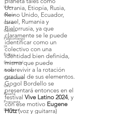
planeta tales como 
Ucrania, Etiopía, Rusia, 
Video
Reino Unido, Ecuador, 
Evento
Israel, Rumania y 
Cómic
Bielorrusia, ya que 
Canción
claramente se le puede 
Fallecimiento
identificar como un 
IA
colectivo con una 
Erótico
identidad bien definida, 
misma que puede 
Documental
sobrevivir a la rotación 
Anime
gradual de sus elementos.
Colaboración
Gogol Bordello se 
Gira
presentará entonces en el 
Reseña
festival 
Vive Latino 2024
, y 
Propuesta
con ese motivo 
Eugene 
Literatura
Hütz
 (voz y guitarra) 