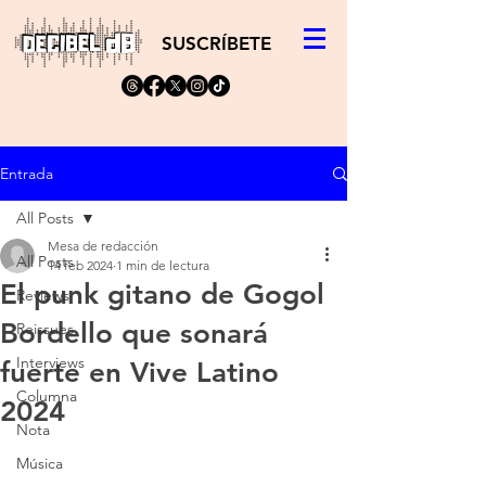
SUSCRÍBETE
Entrada
All Posts
Mesa de redacción
All Posts
14 feb 2024
1 min de lectura
El punk gitano de Gogol
Reviews
Bordello que sonará
Reissues
Interviews
fuerte en Vive Latino
Columna
2024
Nota
Música