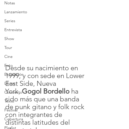
Notas
Lanzamiento
Series
Entrevista
Show
Tour
Cine
Foto
Desde su nacimiento en 
1999, y con sede en Lower 
Exposición
East Side, Nueva 
Libros
York, 
Gogol Bordello
 ha 
Concierto
sido más que una banda 
Texto
de punk gitano y folk rock 
Festival
con integrantes de 
Cobertura
distintas latitudes del 
Playlist