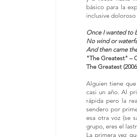
básico para la ex
inclusive doloros
Once I wanted to b
No wind or waterfa
And then came the 
"The Greatest" – 
The Greatest (2006
Alguien tiene que 
casi un año. Al pr
rápida pero la re
sendero por primer
esa otra voz (se 
grupo, eres el last
La primera vez qu