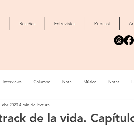
o
Reseñas
Entrevistas
Podcast
Ar
Interviews
Columna
Nota
Música
Notas
L
1 abr 2023
4 min de lectura
Cine
Foto
Exposición
Libros
Concierto
T
rack de la vida. Capítulo
Evento
Cómic
Canción
Fallecimiento
IA