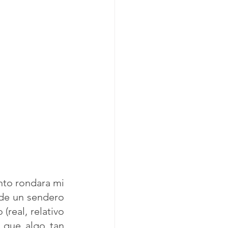
to rondara mi 
de un sendero 
real, relativo 
 que algo tan 