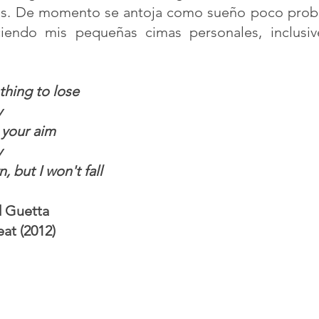
s. De momento se antoja como sueño poco probab
iendo mis pequeñas cimas personales, inclusive
thing to lose
y
 your aim
y
 but I won't fall
d Guetta 
at (2012)