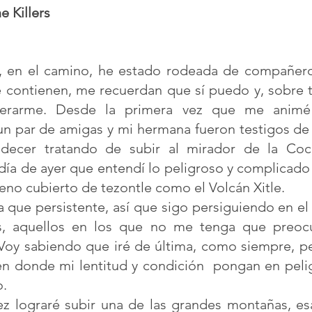
 Killers 
, en el camino, he estado rodeada de compañero
ontienen, me recuerdan que sí puedo y, sobre to
perarme. Desde la primera vez que me animé 
n par de amigas y mi hermana fueron testigos de
decer tratando de subir al mirador de la Coco
día de ayer que entendí lo peligroso y complicado 
eno cubierto de tezontle como el Volcán Xitle.  
 que persistente, así que sigo persiguiendo en el 
os, aquellos en los que no me tenga que preocu
. Voy sabiendo que iré de última, como siempre, p
en donde mi lentitud y condición  pongan en pelig
o.
ez lograré subir una de las grandes montañas, esa