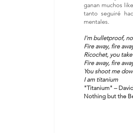
ganan muchos like
tanto seguiré hac
mentales.
I'm bulletproof, no
Fire away, fire awa
Ricochet, you take
Fire away, fire awa
You shoot me down,
I am titanium
"Titanium" – Davi
Nothing but the Be