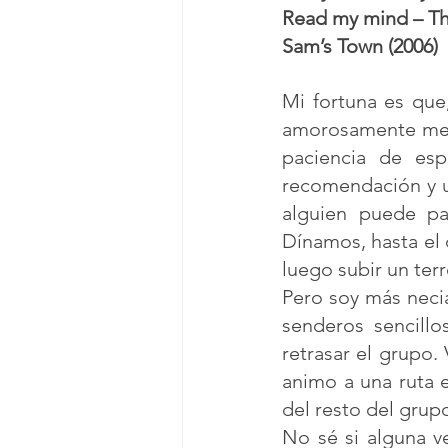
Read my mind – The
Sam’s Town (2006)
Mi fortuna es que
amorosamente me c
paciencia de es
recomendación y u
alguien puede pa
Dínamos, hasta el 
luego subir un terr
Pero soy más necia
senderos sencill
retrasar el grupo
animo a una ruta 
del resto del grup
No sé si alguna v