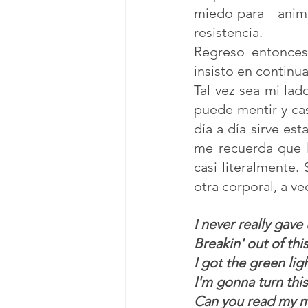
miedo para   anim
resistencia.
Regreso entonces
insisto en continu
Tal vez sea mi lad
puede mentir y cas
día a día sirve es
me recuerda que l
casi literalmente.
otra corporal, a v
I never really gave
Breakin' out of thi
I got the green light
I'm gonna turn thi
Can you read my 