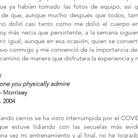
ue ya habían tomado las fotos de equipo, así qu
 de que, aunque mucho después que todos, tambi
o dolió casi tanto como me dolió el cuerpo en 
y más necia que persistente, a la semana siguient
rir igual, aunque en esa ocasión, quien se converti
uvo conmigo y me convenció de la importancia de i
camino de manera que disfrutara la experiencia y no 
 
one you physically admire
– Morrisey 
. 2004
ando cerros se ha visto interrumpida por el COVID
ue estuve lidiando con las secuelas más eviden
a vez mi entrenamiento y al final, no he logrado