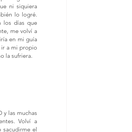
e ni siquiera 
én lo logré. 
los días que 
e, me volví a 
ría en mi guía 
r a mi propio 
la sufriera.  
 y las muchas 
tes. Volví a 
 sacudirme el 