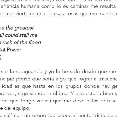
periencia humana como lo es caminar me resulta
o se convierte en una de esas cosas que me mantie
e the greatest  
ll could stall me
rush of the flood
Cat Power 
)
ser la retaguardia y yo lo he sido desde que me i
incipio pensé que sería algo que lograría trascen
alidad es que hasta en los grupos donde hay ge
a vez, sigo siendo la última. Y eso estaría bien s
sabe que tengo varias) que me dice: estás retrasa
re del equipo. 
e salí con un grupo fue especialmente triste porq