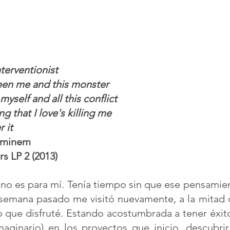
terventionist
een me and this monster
yself and all this conflict
ng that I love's killing me
 it 
Eminem 
s LP 2 (2013)
 no es para mí. Tenía tiempo sin que ese pensamien
e semana pasado me visitó nuevamente, a la mitad 
 que disfruté. Estando acostumbrada a tener éxito (
maginario) en los proyectos que inicio, descubrir