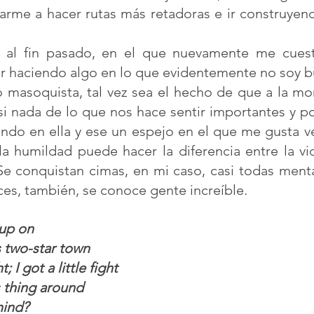
arme a hacer rutas más retadoras e ir construyend
 al fin pasado, en el que nuevamente me cuest
ar haciendo algo en lo que evidentemente no soy b
o masoquista, tal vez sea el hecho de que a la mon
i nada de lo que nos hace sentir importantes y po
tando en ella y ese un espejo en el que me gusta v
a humildad puede hacer la diferencia entre la vid
 Se conquistan cimas, en mi caso, casi todas menta
eces, también, se conoce gente increíble.
 up on
s two-star town
; I got a little fight
s thing around
mind?