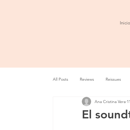
Inici
All Posts
Reviews
Reissues
Ana Cristina Vera
1
Entrevista
Show
Tour
El soundt
Cobertura
Playlist
Video