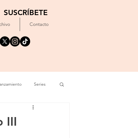
SUSCRÍBETE
chivo
Contacto
anzamiento
Series
exto
Festival
 III
Erótico