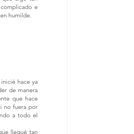
 complicado e 
nen humilde
. 
nicié hace ya 
der de manera 
nte que hace 
i no fuera por 
ndo a todo el 
ue llegué tan 