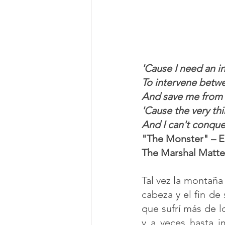
'Cause I need an in
To intervene betw
And save me from m
'Cause the very thi
And I can't conquer
"The Monster" – 
The Marshal Matter
Tal vez la montaña
cabeza y el fin d
que sufrí más de lo
y a veces hasta i