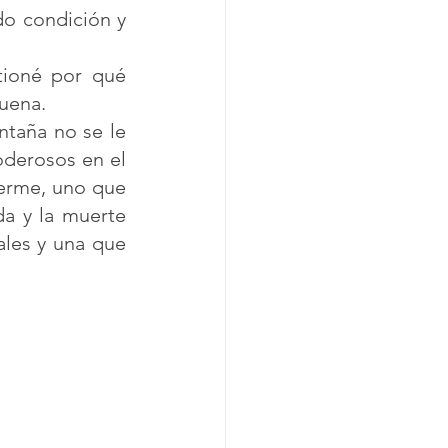
o condición y 
ioné por qué 
uena. 
taña no se le 
derosos en el 
erme, uno que 
a y la muerte 
les y una que 