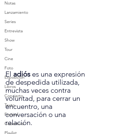
Notas
Lanzamiento
Series
Entrevista
Show
Tour
Cine
Foto
El 
adiós
 es una expresión 
Exposición
de despedida utilizada, 
Libros
muchas veces contra 
Concierto
voluntad, para cerrar un 
encuentro, una 
Texto
conversación o una 
Festival
relación.
Cobertura
Playlist