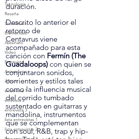
Tecnología
duración.
Reseña
Descrito lo anterior el 
Soundtrack
retorno de 
Efemérides
Centavrus viene 
Asesinato
acompañado para esta 
Video
canción con 
Fermín (The 
Entrevista
Guadaloops)
 con quien se 
conjuntaron sonidos, 
Aniversario
corrientes y estilos tales 
Álbum
como la influencia musical 
entrevista 1
del corrido tumbado 
etrevista 2
sustentado en guitarras y 
entrevista 3
mandolina, instrumentos 
lista entrevistas 1
que se complementan 
lista entrevistas 2
con soul, R&B, trap y hip-
lista entrevistas 3