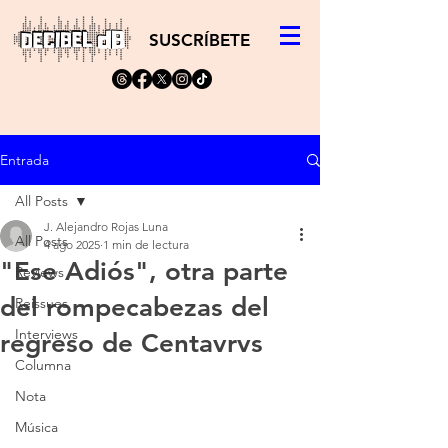
SUSCRÍBETE
Entrada
All Posts
J. Alejandro Rojas Luna
All Posts
4 ago 2025
1 min de lectura
"Ese Adiós", otra parte
Reviews
del rompecabezas del
Reissues
Interviews
regreso de Centavrvs
Columna
Nota
Música