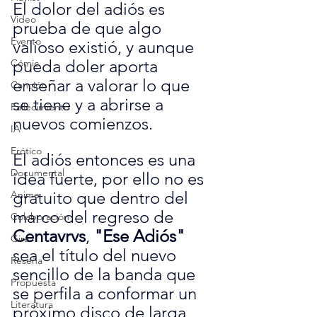
El dolor del adiós es 
Video
prueba de que algo 
Evento
valioso existió, y aunque 
pueda doler aporta 
Cómic
enseñar a valorar lo que 
Canción
se tiene y a abrirse a 
Fallecimiento
nuevos comienzos.
IA
Erótico
El adiós entonces es una 
Documental
idea fuerte, por ello no es 
gratuito que dentro del 
Anime
marco del regreso de 
Colaboración
Centavrvs
, 
"Ese Adiós"
Gira
sea el título del nuevo 
Reseña
sencillo de la banda que 
Propuesta
se perfila a conformar un 
Literatura
próximo disco de larga 