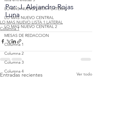
Por: J. Alejandro Rojas 
LO MAS NUEVO LISTA 1 LATERAL
Luna
LO MAS NUEVO CENTRAL
LO MAS NUEVO LISTA 1 LATERAL
LO MAS NUEVO CENTRAL 2
Columna 1
MESAS DE REDACCION
Columna 1
Columna 2
Columna 3
Columna 4
Ver todo
Entradas recientes