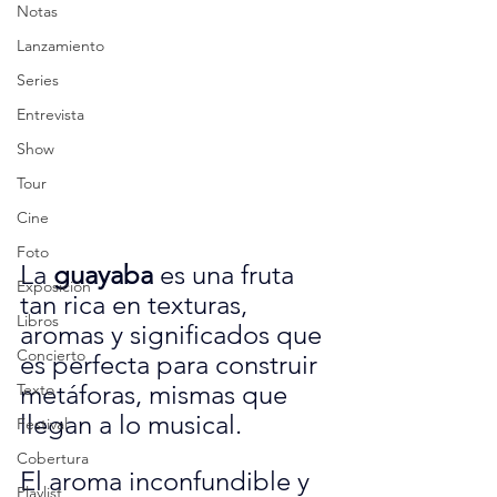
Notas
Lanzamiento
Series
Entrevista
Show
Tour
Cine
Foto
La 
guayaba
 es una fruta 
Exposición
tan rica en texturas, 
Libros
aromas y significados que 
Concierto
es perfecta para construir 
metáforas, mismas que 
Texto
llegan a lo musical.
Festival
Cobertura
El aroma inconfundible y 
Playlist