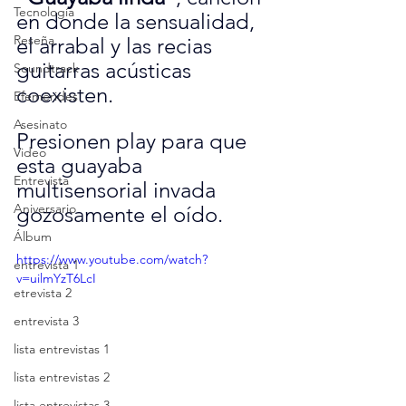
Tecnología
en donde la sensualidad, 
Reseña
el arrabal y las recias 
guitarras acústicas 
Soundtrack
coexisten.
Efemérides
Asesinato
Presionen play para que 
Video
esta guayaba 
Entrevista
multisensorial invada 
Aniversario
gozosamente el oído.
Álbum
https://www.youtube.com/watch?
entrevista 1
v=uilmYzT6LcI
etrevista 2
entrevista 3
lista entrevistas 1
lista entrevistas 2
lista entrevistas 3