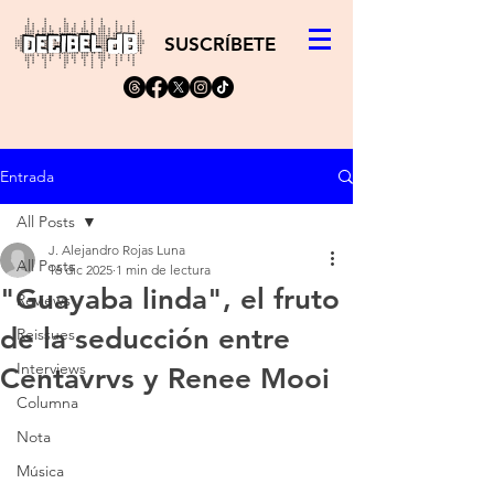
SUSCRÍBETE
Entrada
All Posts
J. Alejandro Rojas Luna
All Posts
16 dic 2025
1 min de lectura
"Guayaba linda", el fruto
Reviews
de la seducción entre
Reissues
Interviews
Centavrvs y Renee Mooi
Columna
Nota
Música