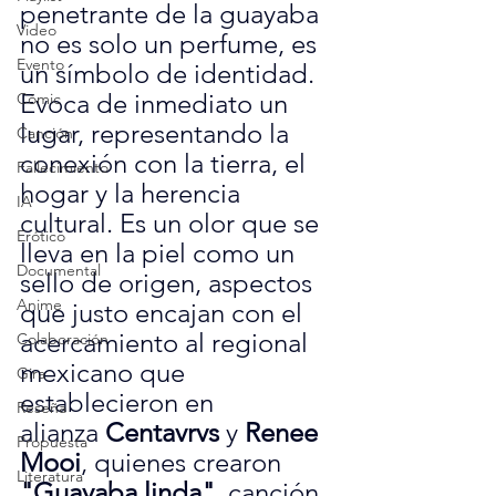
penetrante de la guayaba 
Video
no es solo un perfume, es 
Evento
un símbolo de identidad. 
Evoca de inmediato un 
Cómic
lugar, representando la 
Canción
conexión con la tierra, el 
Fallecimiento
hogar y la herencia 
IA
cultural. Es un olor que se 
Erótico
lleva en la piel como un 
Documental
sello de origen, aspectos 
Anime
que justo encajan con el 
acercamiento al regional 
Colaboración
mexicano que 
Gira
establecieron en 
Reseña
alianza 
Centavrvs
 y 
Renee 
Propuesta
Mooi
, quienes crearon 
Literatura
"Guayaba linda"
, canción 