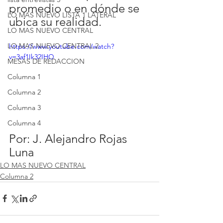
promedio o en dónde se 
LO MAS NUEVO LISTA 1 LATERAL
ubica su realidad.
LO MAS NUEVO CENTRAL
LO MAS NUEVO CENTRAL 2
https://www.youtube.com/watch?
v=3af1Ik32IHQ
MESAS DE REDACCION
Columna 1
Columna 2
Columna 3
Columna 4
Por: J. Alejandro Rojas 
Luna
LO MAS NUEVO CENTRAL
Columna 2