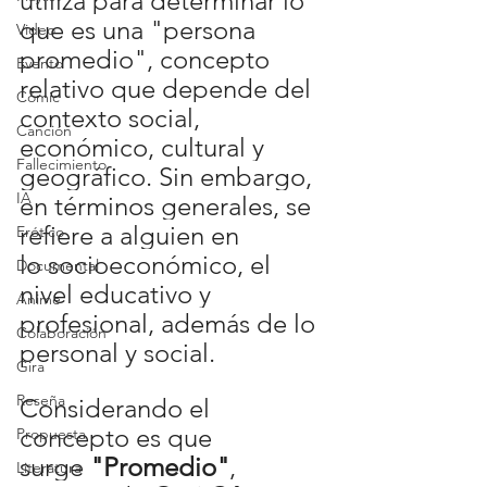
utiliza para determinar lo 
que es una "persona 
Video
promedio", concepto 
Evento
relativo que depende del 
Cómic
contexto social, 
Canción
económico, cultural y 
Fallecimiento
geográfico. Sin embargo, 
IA
en términos generales, se 
refiere a alguien en 
Erótico
lo socioeconómico, el 
Documental
nivel educativo y 
Anime
profesional, además de lo 
Colaboración
personal y social.
Gira
Reseña
Considerando el 
concepto es que 
Propuesta
surge 
"Promedio"
, 
Literatura