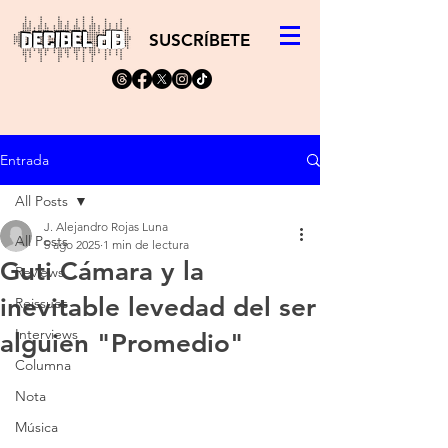
SUSCRÍBETE
Entrada
All Posts
J. Alejandro Rojas Luna
All Posts
5 ago 2025
1 min de lectura
Guti Cámara y la
Reviews
inevitable levedad del ser
Reissues
Interviews
alguien "Promedio"
Columna
Nota
Música