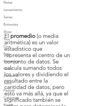
Notas
Lanzamiento
Series
Entrevista
Show
El 
promedio
 (o media 
Tour
aritmética) es un valor 
Cine
estadístico que 
Foto
representa el centro de un 
conjunto de datos. Se 
Exposición
calcula sumando todos 
Libros
los valores y dividiendo el 
Concierto
resultado entre la 
Texto
cantidad de datos, pero 
Festival
esto va más allá, ya que el 
Cobertura
significado también se 
Playlist