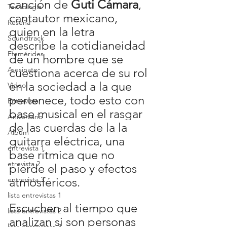
canción de 
Guti Cámara
, 
Tecnología
cantautor mexicano, 
Reseña
quien en la letra 
Soundtrack
describe la cotidianeidad 
Efemérides
de un hombre que se 
Asesinato
cuestiona acerca de su rol 
en la sociedad a la que 
Video
pertenece, todo esto con 
Entrevista
base musical en el rasgar 
Aniversario
de las cuerdas de la la 
Álbum
guitarra eléctrica, una 
entrevista 1
base rítmica que no 
etrevista 2
pierde el paso y efectos 
entrevista 3
atmosféricos.
lista entrevistas 1
Escuchen al tiempo que 
lista entrevistas 2
analizan si son personas 
lista entrevistas 3