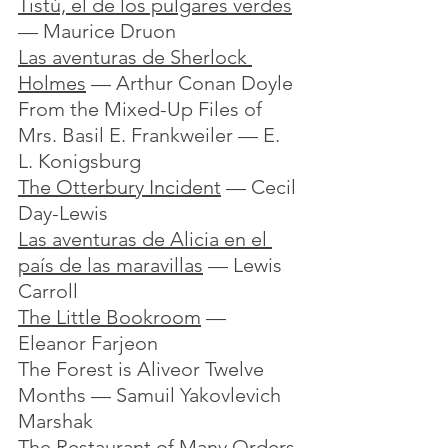
Tistú, el de los pulgares verdes
— Maurice Druon
Las aventuras de Sherlock 
Holmes
 — Arthur Conan Doyle
From the Mixed-Up Files of 
Mrs. Basil E. Frankweiler — E. 
L. Konigsburg
The Otterbury Incident
 — Cecil 
Day-Lewis
Las aventuras de Alicia en el 
país de las maravillas
 — Lewis 
Carroll
The Little Bookroom
 — 
Eleanor Farjeon
The Forest is Aliveor Twelve 
Months — Samuil Yakovlevich 
Marshak
The Restaurant of Many Orders 