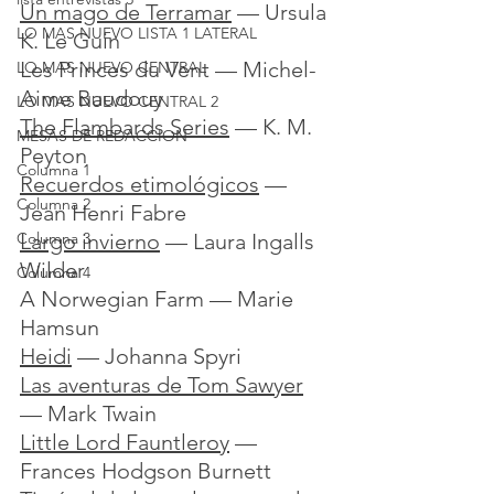
Un mago de Terramar
 — Ursula 
LO MAS NUEVO LISTA 1 LATERAL
K. Le Guin
Les Princes du Vent — Michel-
LO MAS NUEVO CENTRAL
Aime Baudouy
LO MAS NUEVO CENTRAL 2
The Flambards Series
 — K. M. 
MESAS DE REDACCION
Peyton
Columna 1
Recuerdos etimológicos
 — 
Columna 2
Jean Henri Fabre
Largo invierno
 — Laura Ingalls 
Columna 3
Wilder
Columna 4
A Norwegian Farm — Marie 
Hamsun
Heidi
 — Johanna Spyri
Las aventuras de Tom Sawyer
— Mark Twain
Little Lord Fauntleroy
 — 
Frances Hodgson Burnett