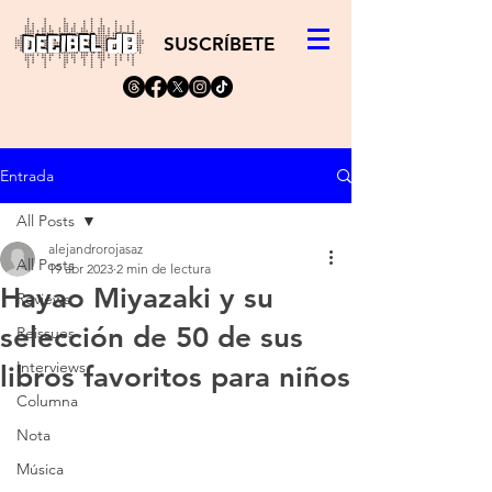
SUSCRÍBETE
Entrada
All Posts
alejandrorojasaz
All Posts
19 abr 2023
2 min de lectura
Hayao Miyazaki y su
Reviews
selección de 50 de sus
Reissues
Interviews
libros favoritos para niños
Columna
Nota
Música