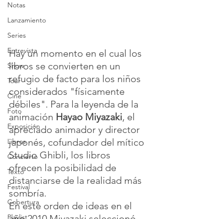
Notas
Lanzamiento
Series
Entrevista
Hay un momento en el cual los 
libros se convierten en un 
Show
refugio de facto para los niños 
Tour
considerados "físicamente 
Cine
débiles". Para la leyenda de la 
Foto
animación 
Hayao Miyazaki
, 
el 
Exposición
apreciado animador y director 
japonés, cofundador del mítico 
Libros
Studio Ghibli,
 los libros 
Concierto
ofrecen la posibilidad de 
Texto
distanciarse de la realidad más 
Festival
sombría.
Cobertura
En este orden de ideas en el 
año 2010 Miyazaki seleccionó 
Playlist