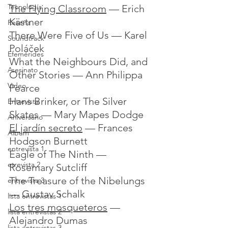
Tecnología
The Flying Classroom
 — Erich 
Kästner
Reseña
There Were Five of Us — Karel 
Soundtrack
Poláček
Efemérides
What the Neighbours Did, and 
Asesinato
Other Stories — Ann Philippa 
Video
Pearce
Hans Brinker, or The Silver 
Entrevista
Skates — Mary Mapes Dodge
Aniversario
El jardín secreto
 — Frances 
Álbum
Hodgson Burnett
entrevista 1
Eagle of The Ninth — 
etrevista 2
Rosemary Sutcliff
The Treasure of the Nibelungs 
entrevista 3
— Gustav Schalk
lista entrevistas 1
Los tres mosqueteros
 — 
lista entrevistas 2
Alejandro Dumas
lista entrevistas 3