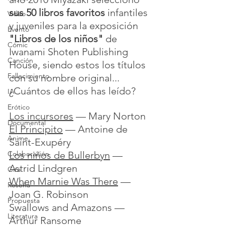
sus 50 libros favoritos
 infantiles 
Video
y juveniles para la exposición 
Evento
"Libros de los niños"
 de 
Cómic
Iwanami Shoten Publishing 
Canción
House, siendo estos los títulos 
Fallecimiento
con su nombre original... 
¿Cuántos de ellos has leído?
IA
Erótico
Los incursores
 — Mary Norton
Documental
El Principito
 — Antoine de 
Anime
Saint-Exupéry
Los niños de Bullerbyn
 — 
Colaboración
Astrid Lindgren
Gira
When Marnie Was There
 — 
Reseña
Joan G. Robinson
Propuesta
Swallows and Amazons — 
Literatura
Arthur Ransome