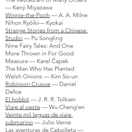
— Kenji Miyazawa
Winnie-the-Pooh
 — A. A. Milne
Nihon Ryōiki— Kyokai
Strange Stories from a Chinese 
Studio
 — Pu Songling
Nine Fairy Tales: And One 
More Thrown in For Good 
Measure — Karel Čapek
The Man Who Has Planted 
Welsh Onions — Kim So-un
Robinson Crusoe
 — Daniel 
Defoe
El hobbit
 — J. R. R. Tolkien
Viaje al oeste
 — Wu Cheng’en
Veinte mil leguas de viaje 
submarino
 — Julio Verne
Las aventuras de Cebolleta
 — 