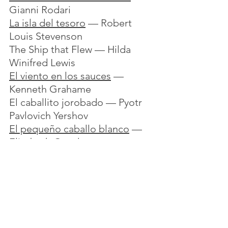
Gianni Rodari
La isla del tesoro
 — Robert 
Louis Stevenson
The Ship that Flew — Hilda 
Winifred Lewis
El viento en los sauces
 — 
Kenneth Grahame
El caballito jorobado — Pyotr 
Pavlovich Yershov
El pequeño caballo blanco
 — 
Elizabeth Goudge
La rosa y el anillo
 — William 
Makepeace Thackeray
The Radium Woman — Eleanor 
Doorly
City Neighbor, The Story of 
Jane Addams — Clara Ingram 