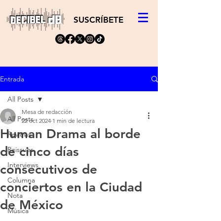
SUSCRÍBETE
Entrada
All Posts
Mesa de redacción
All Posts
22 oct 2024
1 min de lectura
Human Drama al borde
Reviews
de cinco días
Reissues
Interviews
consecutivos de
Columna
conciertos en la Ciudad
Nota
de México
Música