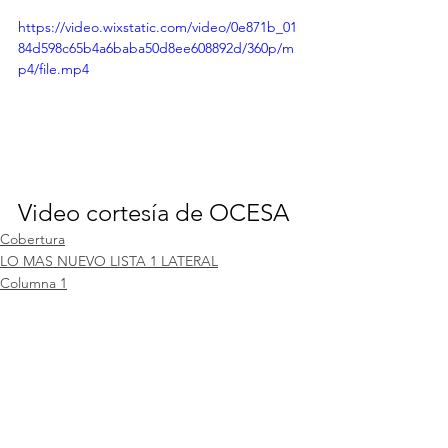
https://video.wixstatic.com/video/0e871b_01
84d598c65b4a6baba50d8ee608892d/360p/m
p4/file.mp4
Video cortesía de OCESA
Cobertura
LO MAS NUEVO LISTA 1 LATERAL
Columna 1
Ver todo
Entradas recientes