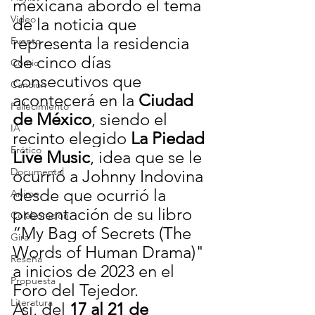
mexicana abordo el tema 
Video
de la noticia que 
representa la
 residencia 
Evento
de cinco días 
Cómic
consecutivos que 
Canción
acontecerá en la 
Ciudad 
Fallecimiento
de México
, siendo el 
IA
recinto elegido 
La Piedad 
Erótico
Live Music
, idea que se le 
Documental
ocurrió a Johnny Indovina 
desde que ocurrió la 
Anime
presentación de su libro 
Colaboración
“My Bag of Secrets (The 
Gira
Words of Human Drama)" 
Reseña
a inicios de 2023 en el 
Propuesta
Foro del Tejedor.
Literatura
Así, del 
17 al 21 de 