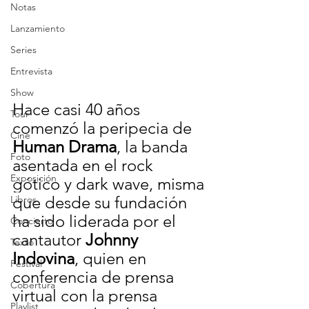
Notas
Lanzamiento
Series
Entrevista
Show
Hace casi 40 años 
Tour
comenzó la peripecia de 
Cine
Human Drama
, la banda 
Foto
asentada en el
 rock 
Exposición
gótico y dark wave, misma 
que desde su fundación 
Libros
ha sido liderada por el 
Concierto
cantautor 
Johnny 
Texto
Indovina
, quien en 
Festival
conferencia de prensa 
Cobertura
virtual con la prensa 
Playlist