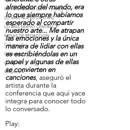
alrededor del mundo, era 
LO MAS NUEVO LISTA 1 LATERAL
lo que siempre habíamos 
LO MAS NUEVO CENTRAL
esperado al compartir 
LO MAS NUEVO CENTRAL 2
nuestro arte... Me atrapan 
MESAS DE REDACCION
las emociones y la única 
manera de lidiar con ellas 
Columna 1
es escribiéndolas en un 
Columna 2
papel y algunas de ellas 
Columna 3
se convierten en 
Columna 4
canciones
, aseguró el 
artista durante la 
conferencia que aquí yace 
integra para conocer todo 
lo conversado.
Play: