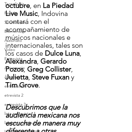
Tecnología
octubre
, en 
La Piedad 
Live Music
, 
Indovina 
Reseña
contará con el 
Soundtrack
acompañamiento de 
Efemérides
músicos nacionales e 
Asesinato
internacionales, tales son 
Video
los casos de 
Dulce Luna
, 
Entrevista
Alexandra
, 
Gerardo 
Pozos
, 
Greg Collister
, 
Aniversario
Julietta
, 
Steve Fuxan
 y 
Álbum
Tim Grove
.
entrevista 1
etrevista 2
entrevista 3
Descubrimos que la 
lista entrevistas 1
audiencia mexicana nos 
escucha de manera muy 
lista entrevistas 2
diferente a otras 
lista entrevistas 3