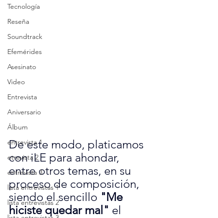
Tecnología
Reseña
Soundtrack
Efemérides
Asesinato
Video
Entrevista
Aniversario
Álbum
De este modo, platicamos 
entrevista 1
con iLE para ahondar, 
etrevista 2
entre otros temas, en su 
entrevista 3
proceso de composición, 
lista entrevistas 1
siendo el sencillo 
"Me 
lista entrevistas 2
hiciste quedar mal"
 el 
lista entrevistas 3