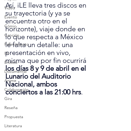
Así, iLE lleva tres discos en 
Video
su trayectoria (y ya se 
Evento
encuentra otro en el 
Cómic
horizonte), viaje donde en 
Canción
lo que respecta a México 
le falta un detalle: una 
Fallecimiento
presentación en vivo, 
IA
misma que por fin ocurrirá 
Erótico
los días 8 y 9 de abril en el 
Documental
Lunario del Auditorio 
Anime
Nacional, ambos 
Colaboración
conciertos a las 21:00 hrs
.
Gira
Reseña
Propuesta
Literatura