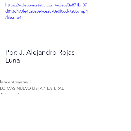
https://video.wixstatic.com/video/0e871b_37
d813d490fe4328a8e9ce2c70e0f0cd/720p/mp4
/file.mp4
Por: J. Alejandro Rojas 
Luna
lista entrevistas 1
LO MAS NUEVO LISTA 1 LATERAL
Columna 1