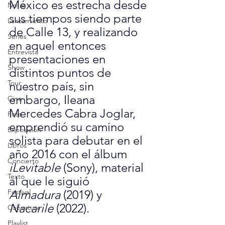
México es estrecha desde 
Notas
sus tiempos siendo parte 
Lanzamiento
de Calle 13, y realizando 
Series
en aquel entonces 
Entrevista
presentaciones en 
Show
distintos puntos de 
Tour
nuestro país, sin 
embargo, 
Ileana 
Cine
Mercedes Cabra Joglar, 
Foto
emprendió su camino 
Exposición
solista para debutar en el 
Libros
año 2016 con el álbum 
Concierto
iLevitable
 (Sony), material 
Texto
al que le siguió 
Festival
Almadura
 (2019) y 
Nacarile
 (2022).
Cobertura
Playlist