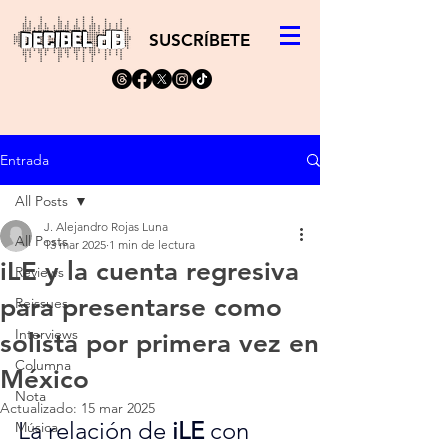
SUSCRÍBETE
Entrada
All Posts
J. Alejandro Rojas Luna
All Posts
13 mar 2025
1 min de lectura
iLE y la cuenta regresiva
Reviews
para presentarse como
Reissues
Interviews
solista por primera vez en
Columna
México
Nota
Actualizado:
15 mar 2025
La relación de 
iLE 
con 
Música