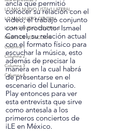
ancla que permitió 
LO MAS NUEVO LISTA 1 LATERAL
conocer su relación con el 
video, el trabajo conjunto 
LO MAS NUEVO CENTRAL
con el productor Ismael 
LO MAS NUEVO CENTRAL 2
Cancel, su relación actual 
MESAS DE REDACCION
con el formato físico para 
Columna 1
escuchar la música, esto 
Columna 2
además de precisar la 
Columna 3
manera en la cual habrá 
Columna 4
de presentarse en el 
escenario del Lunario.
Play entonces para ver 
esta entrevista que sirve 
como antesala a los 
primeros conciertos de 
iLE en México.