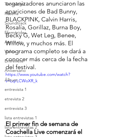
organizadores anunciaron las 
Tecnología
apariciones de Bad Bunny, 
Reseña
BLACKPINK, Calvin Harris, 
Soundtrack
Rosalía, Gorillaz, Burna Boy, 
Efemérides
Becky G, Wet Leg, Benee, 
Asesinato
Willow, y muchos más. El 
programa completo se dará a 
Video
conocer más cerca de la fecha 
Entrevista
del festival.
Aniversario
https://www.youtube.com/watch?
Álbum
v=LqrLCWoXR_k
entrevista 1
etrevista 2
entrevista 3
lista entrevistas 1
El primer fin de semana de 
lista entrevistas 2
Coachella Live comenzará el 
lista entrevistas 3