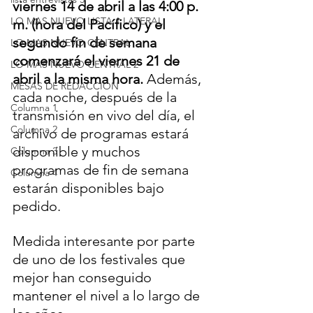
viernes 14 de abril a las 4:00 p. 
LO MAS NUEVO LISTA 1 LATERAL
m. (hora del Pacífico) y el 
segundo fin de semana 
LO MAS NUEVO CENTRAL
comenzará el viernes 21 de 
LO MAS NUEVO CENTRAL 2
abril a la misma hora.
 Además, 
MESAS DE REDACCION
cada noche, después de la 
Columna 1
transmisión en vivo del día, el 
Columna 2
archivo de programas estará 
disponible y muchos 
Columna 3
programas de fin de semana 
Columna 4
estarán disponibles bajo 
pedido.
Medida interesante por parte 
de uno de los festivales que 
mejor han conseguido 
mantener el nivel a lo largo de 