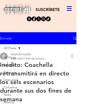
SUSCRÍBETE
Entrada
All Posts
alejandrorojasaz
All Posts
3 abr 2023
1 min de lectura
Inédito: Coachella
Reviews
retransmitirá en directo
Reissues
Interviews
los seis escenarios
Columna
durante sus dos fines de
Nota
semana
Música