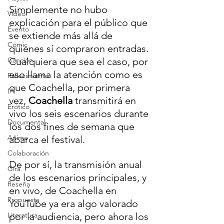
Simplemente no hubo 
Video
explicación para el público que 
Evento
se extiende más allá de 
Cómic
quienes sí compraron entradas.
Canción
Cualquiera que sea el caso, por 
eso llama la atención como es 
Fallecimiento
que Coachella, por primera 
IA
vez, 
Coachella
 transmitirá en 
Erótico
vivo los seis escenarios durante 
Documental
los dos fines de semana que 
Anime
abarca el festival.
Colaboración
De por sí, la transmisión anual 
Gira
de los escenarios principales, y 
Reseña
en vivo, de Coachella en 
Propuesta
YouTube ya era algo valorado 
Literatura
por la audiencia, pero ahora los 