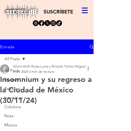
SUSCRÍBETE
Entrada
All Posts
Gloria Ruth Rojas Luna y Ricardo Torres Miguel
All Posts
5 dic 2024
3 min de lectura
Insomnium y su regreso a
Reviews
la Ciudad de México
Reissues
Interviews
(30/11/24)
Columna
Nota
Música