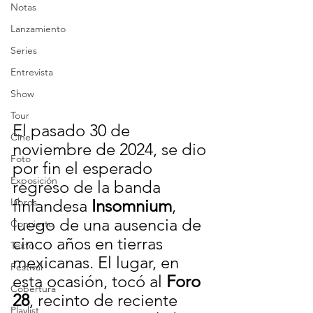
Notas
Lanzamiento
Series
Entrevista
Show
Tour
El pasado 30 de 
Cine
noviembre de 2024, se dio 
Foto
por fin el esperado 
Exposición
regreso de la banda 
Libros
finlandesa 
Insomnium
, 
luego de una ausencia de 
Concierto
cinco años en tierras 
Texto
mexicanas. El lugar, en 
Festival
esta ocasión, tocó al 
Foro 
Cobertura
28
, recinto de reciente 
Playlist