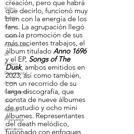
creación, pero que habrá 
Video
que decirlo, funcionó muy 
bien con la energía de los 
Evento
fans. La agrupación llegó 
Cómic
con la promoción de sus 
Canción
más recientes trabajos, el 
Fallecimiento
álbum titulado 
Anno 1696
IA
y el EP, 
Songs of The 
Erótico
Dusk
, ambos emitidos en 
Documental
2023; así como también, 
con un recorrido de su 
Anime
larga discografía, que 
Colaboración
consta de nueve álbumes 
Gira
de estudio y ocho mini 
Reseña
álbumes. Representantes 
Propuesta
del death melódico, 
Literatura
fusionado con enfoques 