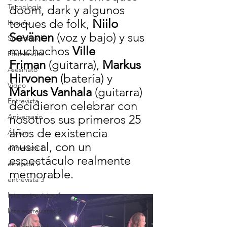
Tecnología
doom, dark y algunos 
toques de folk, 
Niilo 
Reseña
Sevänen
 (voz y bajo) y sus 
Soundtrack
muchachos
Ville 
Efemérides
Friman
 (guitarra), 
Markus 
Asesinato
Hirvonen
 (batería) y 
Video
Markus Vanhala
 (guitarra)
Entrevista
decidieron celebrar con 
Aniversario
nosotros sus primeros 25 
años de existencia 
Álbum
musical, con un 
entrevista 1
espectáculo realmente 
etrevista 2
memorable.
entrevista 3
lista entrevistas 1
lista entrevistas 2
lista entrevistas 3