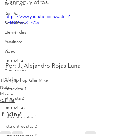
Cannon, y otros.
Tecnología
Reseña
https://www.youtube.com/watch?
v=kU0SmxKucCw
Soundtrack
Efemérides
Asesinato
Video
Entrevista
Por: J. Alejandro Rojas Luna
Aniversario
Álbum
álbum
hip hop
Killer Mike
Nota
entrevista 1
Música
etrevista 2
Canción
entrevista 3
lista entrevistas 1
lista entrevistas 2
lista entrevistas 3