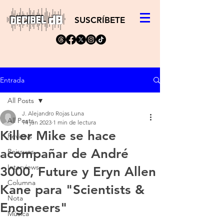
SUSCRÍBETE
Entrada
All Posts
J. Alejandro Rojas Luna
All Posts
14 jun 2023
1 min de lectura
Killer Mike se hace
Reviews
acompañar de André
Reissues
Interviews
3000, Future y Eryn Allen
Columna
Kane para "Scientists &
Nota
Engineers"
Música