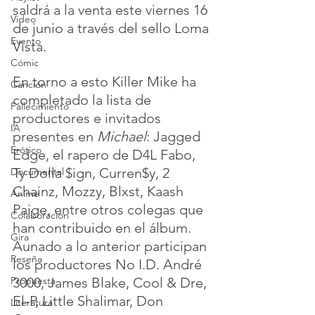
saldrá a la venta este viernes 16 
Video
de junio a través del sello Loma 
Evento
Vista.
Cómic
En torno a esto Killer Mike ha 
Canción
completado la lista de 
Fallecimiento
productores e invitados 
IA
presentes en 
Michael
: Jagged 
Erótico
Edge, el rapero de D4L Fabo, 
Ty Dolla $ign, Curren$y, 2 
Documental
Chainz, Mozzy, Blxst, Kaash 
Anime
Paige, entre otros colegas que 
Colaboración
han contribuido en el álbum. 
Gira
Aunado a lo anterior participan 
Reseña
los productores No I.D. André 
3000, James Blake, Cool & Dre, 
Propuesta
El-P, Little Shalimar, Don 
Literatura