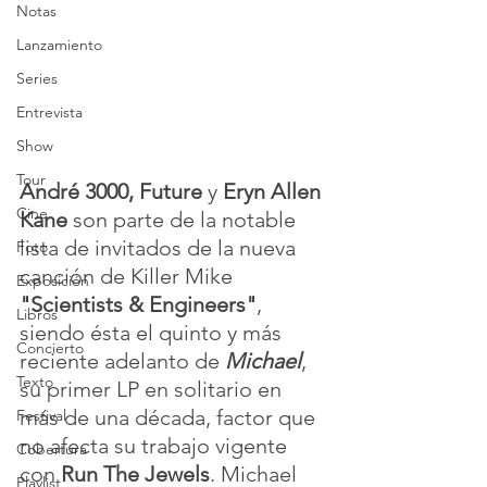
Notas
Lanzamiento
Series
Entrevista
Show
Tour
André 3000, Future
 y 
Eryn Allen 
Cine
Kane
 son parte de la notable 
lista de invitados de la nueva 
Foto
canción de Killer Mike 
Exposición
"Scientists & Engineers"
, 
Libros
siendo ésta el quinto y más 
Concierto
reciente adelanto de 
Michael
, 
Texto
su primer LP en solitario en 
más de una década, factor que 
Festival
no afecta su trabajo vigente 
Cobertura
con 
Run The Jewels
. Michael 
Playlist