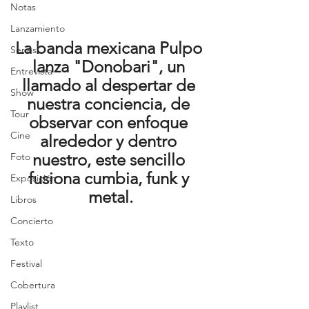
Notas
Lanzamiento
La banda mexicana Pulpo 
Series
lanza "Donobari", un 
Entrevista
llamado al despertar de 
Show
nuestra conciencia, de 
Tour
observar con enfoque 
Cine
alrededor y dentro 
nuestro, este sencillo 
Foto
fusiona cumbia, funk y 
Exposición
metal.
Libros
Concierto
Texto
Festival
Cobertura
Playlist