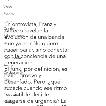
Video
Evento
Cómic
En entrevista, Franz y 
Canción
Alfredo revelan la 
evolución de una banda 
Fallecimiento
que ya no sólo quiere 
IA
hacer bailar, sino conectar 
Erótico
con la conciencia de una 
Documental
generación. 
Anime
El funk, por definición, es 
Colaboración
baile, groove y 
Gira
desenfado. Pero, ¿qué 
sucede cuando ese ritmo 
Reseña
irresistible decide 
Propuesta
cargarse de urgencia? La 
Literatura