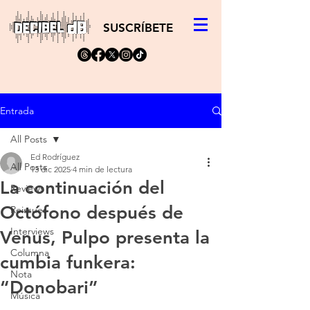
SUSCRÍBETE
Entrada
All Posts
Ed Rodríguez
All Posts
13 dic 2025
4 min de lectura
La continuación del
Reviews
Octófono después de
Reissues
Interviews
Venus, Pulpo presenta la
Columna
cumbia funkera:
Nota
“Donobari”
Música