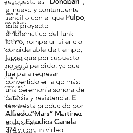
respuesta es 
“Donobari”
, 
Tecnología
el nuevo y contundente 
Reseña
sencillo con el que 
Pulpo
, 
Soundtrack
este proyecto 
Efemérides
emblemático del funk 
latino, rompe un silencio 
Asesinato
considerable de tiempo, 
Video
lapso que por supuesto 
Entrevista
no está perdido, ya que 
Aniversario
fue para regresar 
Álbum
convertido en algo más: 
entrevista 1
una ceremonia sonora de 
etrevista 2
catarsis y resistencia. El 
tema está producido por 
entrevista 3
Alfredo “Mars” Martínez
lista entrevistas 1
en los 
Estudios Canela 
lista entrevistas 2
374
 y con un video 
lista entrevistas 3