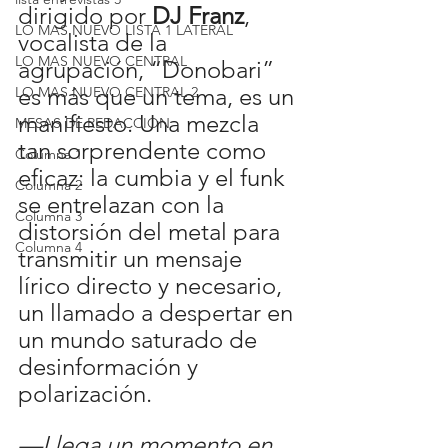
dirigido por 
DJ Franz
, 
LO MAS NUEVO LISTA 1 LATERAL
vocalista de la 
LO MAS NUEVO CENTRAL
agrupación, “Donobari” 
es más que un tema, es un 
LO MAS NUEVO CENTRAL 2
manifiesto. Una mezcla 
MESAS DE REDACCION
tan sorprendente como 
Columna 1
eficaz: la cumbia y el funk 
Columna 2
se entrelazan con la 
Columna 3
distorsión del metal para 
Columna 4
transmitir un mensaje 
lírico directo y necesario, 
un llamado a despertar en 
un mundo saturado de 
desinformación y 
polarización.
—Llega un momento en 