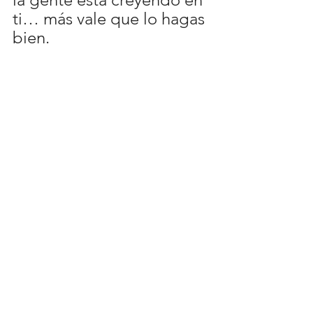
ti… más vale que lo hagas 
bien.
La eternidad no está aquí 
por el momento, hay que 
continuar, por lo que 
“Donobari”
 no es un 
fin, sino un portal. La 
banda confirma que a 