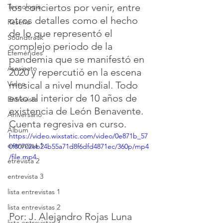
los conciertos por venir, entre 
Tecnología
otros detalles como el hecho 
Reseña
de lo que representó el 
Soundtrack
complejo periodo de la 
Efemérides
pandemia que se manifestó en 
Asesinato
2020 y repercutió en la escena 
musical a nivel mundial. Todo 
Video
esto al interior de 10 años de 
Entrevista
existencia de León Benavente.
Aniversario
Cuenta regresiva en curso.
Álbum
https://video.wixstatic.com/video/0e871b_57
entrevista 1
0f80702eb24b55a71d8f6dfd4871ec/360p/mp4
/file.mp4
etrevista 2
entrevista 3
lista entrevistas 1
lista entrevistas 2
Por: J. Alejandro Rojas Luna
lista entrevistas 3