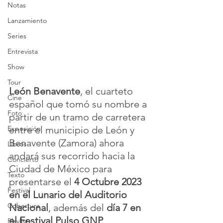
Notas
Lanzamiento
Series
Entrevista
Show
Tour
León Benavente
, el cuarteto 
Cine
español que tomó su nombre a 
Foto
partir de un tramo de carretera 
entre el municipio de León y 
Exposición
Benavente (Zamora) ahora 
Libros
andará sus recorrido hacia la 
Concierto
Ciudad de México para 
Texto
presentarse el 
4 Octubre 2023 
Festival
en el Lunario del Auditorio 
Cobertura
Nacional
, además del 
día 7 en 
el Festival Pulso GNP
.
Playlist