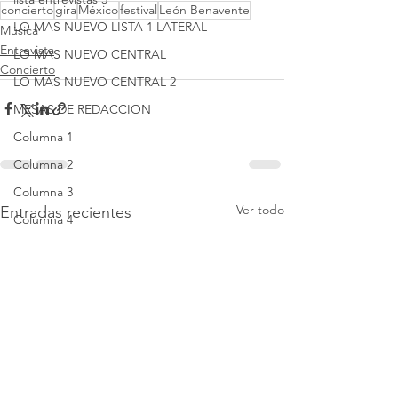
concierto
gira
México
festival
León Benavente
LO MAS NUEVO LISTA 1 LATERAL
Música
Entrevista
LO MAS NUEVO CENTRAL
Concierto
LO MAS NUEVO CENTRAL 2
MESAS DE REDACCION
Columna 1
Columna 2
Columna 3
Ver todo
Entradas recientes
Columna 4