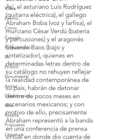
Así, el asturiano Luis Rodríguez 
Video
(guitarra eléctrica), el gallego 
Evento
Abraham Boba (voz y farfisa), el 
Cómic
murciano César Verdú (batería 
Canción
y percusiones) y el aragonés 
Eduardo Baos (bajo y 
Fallecimiento
sintetizador), quienes en 
IA
determinadas letras dentro de 
Erótico
su catálogo no rehuyen reflejar 
Documental
la realidad contemporánea de 
Anime
su país, habrán de detonar 
dentro de pocos meses en 
Colaboración
escenarios mexicanos; y con 
Gira
motivo de ello, precisamente 
Reseña
Abraham representó a la banda 
Propuesta
en una conferencia de prensa 
Literatura
virtual en donde dio cuenta de 