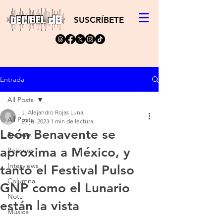
SUSCRÍBETE
Entrada
All Posts
J. Alejandro Rojas Luna
All Posts
27 jul 2023
1 min de lectura
León Benavente se
Reviews
aproxima a México, y
Reissues
Interviews
tanto el Festival Pulso
Columna
GNP como el Lunario
Nota
están la vista
Música