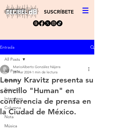
SUSCRÍBETE
Entrada
All Posts
MarioAlberto González Nájera
All Posts
28 mar 2024
1 min de lectura
Lenny Kravitz presenta su
Reviews
sencillo "Human" en
Reissues
Interviews
conferencia de prensa en
Columna
la Ciudad de México.
Nota
Música