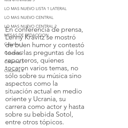
LO MAS NUEVO LISTA 1 LATERAL
LO MAS NUEVO CENTRAL
LO MAS NUEVO CENTRAL 2
En conferencia de prensa, 
MESAS DE REDACCION
Lenny Kravitz se mostró 
de buen humor y contestó 
Columna 1
todas las preguntas de los 
Columna 2
reporteros, quienes 
Columna 3
tocaron varios temas, no 
Columna 4
sólo sobre su música sino 
aspectos como la 
situación actual en medio 
oriente y Ucrania, su 
carrera como actor y hasta 
sobre su bebida Sotol, 
entre otros tópicos.