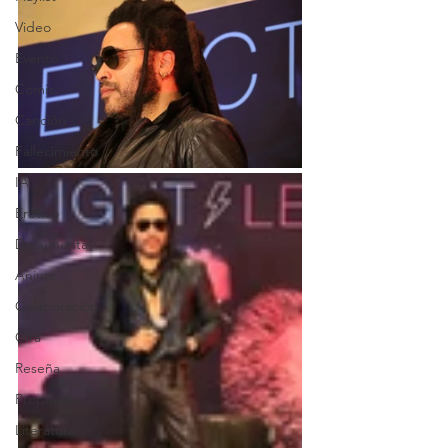
Video
Evento
Cómic
Canción
Fallecimiento
IA
Erótico
Documental
Anime
Colaboración
Gira
Reseña
Propuesta
Literatura