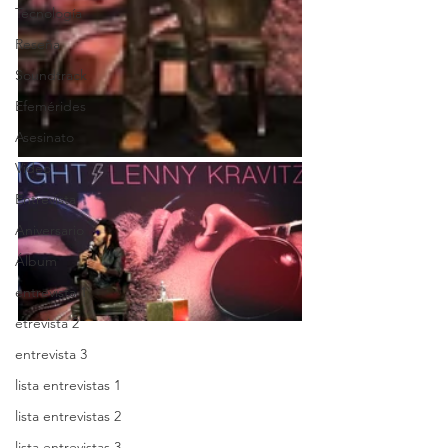
Tecnología
Reseña
Soundtrack
Efemérides
Asesinato
Video
Entrevista
Aniversario
Álbum
entrevista 1
etrevista 2
entrevista 3
lista entrevistas 1
lista entrevistas 2
lista entrevistas 3