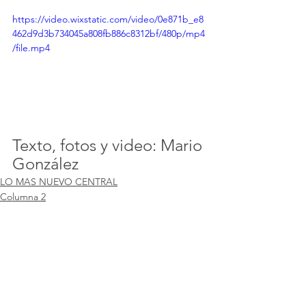
https://video.wixstatic.com/video/0e871b_e8
462d9d3b734045a808fb886c8312bf/480p/mp4
/file.mp4
Texto, fotos y video: Mario 
González
LO MAS NUEVO CENTRAL
Columna 2
Ver todo