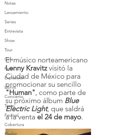
Notas
Lanzamiento
Series
Entrevista
Show
Tour
El músico norteamericano 
Cine
Lenny Kravitz
 visitó la 
Foto
Ciudad de México para 
Exposición
promocionar su sencillo 
Libros
"Human"
, como parte de 
Concierto
su próximo álbum 
Blue 
Texto
Electric Light
, que saldrá 
Festival
a la venta 
el 24 de mayo
.
Cobertura
Playlist