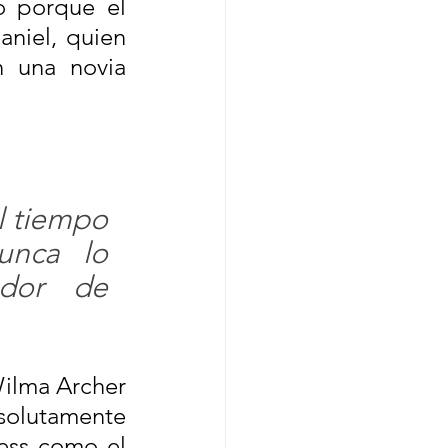
o porque el 
niel, quien 
 una novia 
l tiempo 
nca lo 
dor de 
Wilma Archer 
solutamente 
ess como el 