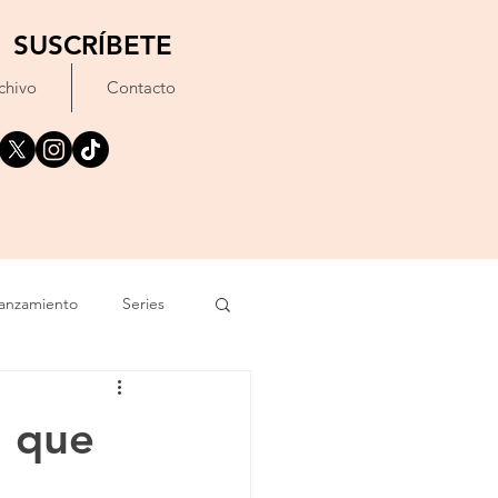
SUSCRÍBETE
chivo
Contacto
anzamiento
Series
exto
Festival
n que
Erótico