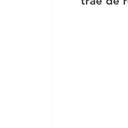
trae de 
Documental
Anime