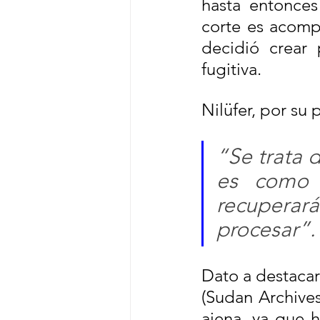
hasta entonces 
corte es acomp
decidió crear 
fugitiva.
Nilüfer, por su p
“Se trata 
es como 
recupera
procesar”.
Dato a destacar
(Sudan Archive
ajena, ya que 