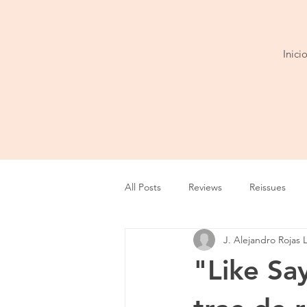
Inici
All Posts
Reviews
Reissues
J. Alejandro Rojas 
Entrevista
Show
Tour
"Like Say
Cobertura
Playlist
Video