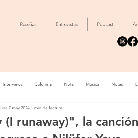
o
Reseñas
Entrevistas
Podcast
Ar
Interviews
Columna
Nota
Música
Notas
L
Luna
7 may 2024
1 min de lectura
Cine
Foto
Exposición
Libros
Concierto
T
 (I runaway)", la canció
Evento
Cómic
Canción
Fallecimiento
IA