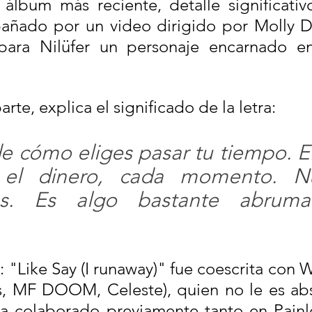
álbum más reciente, detalle significativ
añado por un video dirigido por Molly Da
para Nilüfer un personaje encarnado en
arte, explica el significado de la letra: 
de cómo eliges pasar tu tiempo. E
el dinero, cada momento. Nu
rás. Es algo bastante abruma
: "Like Say (I runaway)" fue coescrita con 
s, MF DOOM, Celeste), quien no le es ab
ha colaborado previamente tanto en Painl