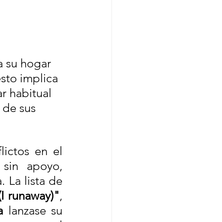
a su hogar 
esto implica 
 habitual 
 de sus 
ictos en el 
sin apoyo, 
La lista de 
(I runaway)"
, 
a
 lanzase su 