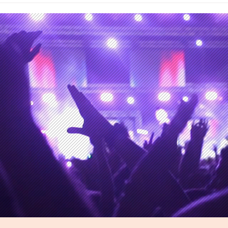
curso de colisión para
que 
materializar su siguiente
Méx
álbum de estudio