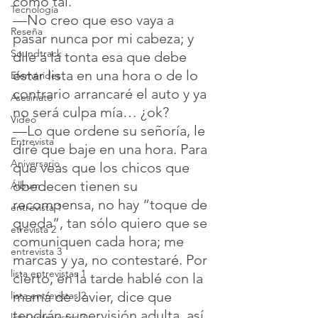
como tal.
Tecnología
—No creo que eso vaya a 
Reseña
pasar nunca por mi cabeza; y 
Soundtrack
dile a la tonta esa que debe 
estar lista en una hora o de lo 
Efemérides
contrario arrancaré el auto y ya 
Asesinato
no será culpa mía… ¿ok?
Video
—Lo que ordene su señoría, le 
Entrevista
diré que baje en una hora. Para 
Aniversario
que veas que los chicos que 
obedecen tienen su 
Álbum
recompensa, no hay “toque de 
entrevista 1
queda”, tan sólo quiero que se 
etrevista 2
comuniquen cada hora; me 
entrevista 3
marcas y ya, no contestaré. Por 
lista entrevistas 1
cierto, en la tarde hablé con la 
mamá de Javier, dice que 
lista entrevistas 2
tendrán supervisión adulta, así 
lista entrevistas 3