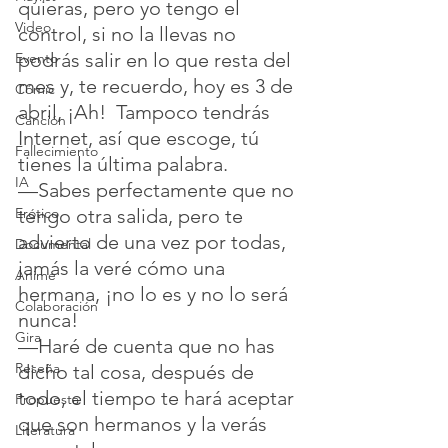
quieras, pero yo tengo el 
Video
control, si no la llevas no 
podrás salir en lo que resta del 
Evento
mes y, te recuerdo, hoy es 3 de 
Cómic
abril, ¡Ah!  Tampoco tendrás 
Canción
Internet, así que escoge, tú 
Fallecimiento
tienes la última palabra.
IA
—Sabes perfectamente que no 
tengo otra salida, pero te 
Erótico
advierto de una vez por todas, 
Documental
jamás la veré cómo una 
Anime
hermana, ¡no lo es y no lo será 
Colaboración
nunca!
Gira
—Haré de cuenta que no has 
Reseña
dicho tal cosa, después de 
todo, el tiempo te hará aceptar 
Propuesta
que son hermanos y la verás 
Literatura