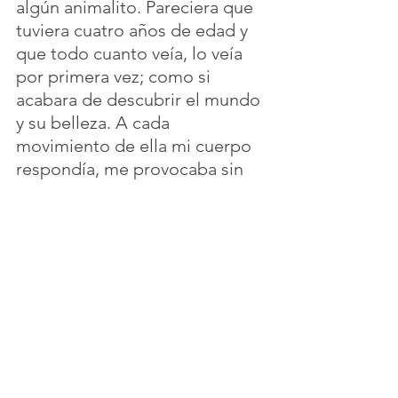
algún animalito. Pareciera que 
tuviera cuatro años de edad y 
que todo cuanto veía, lo veía 
por primera vez; como si 
acabara de descubrir el mundo 
y su belleza. A cada 
movimiento de ella mi cuerpo 
respondía, me provocaba sin 
que se lo propusiera, estoy 
seguro que no se daba cuenta 
de lo que estaba haciendo. 
Íbamos montados en “Bellota” 
y de pronto frente a nuestros 
ojos apareció el más bello 
paisaje, a lo lejos pudimos ver 
aquellos increíbles volcanes, 
observamos lo majestuosos 