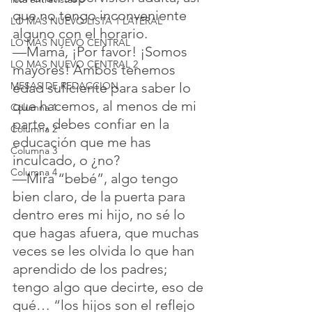
que no tengo inconveniente 
LO MAS NUEVO LISTA 1 LATERAL
alguno con el horario.
LO MAS NUEVO CENTRAL
—Mamá, ¡Por favor! ¡Somos 
LO MAS NUEVO CENTRAL 2
mayores! Ambos tenemos 
edad suficiente para saber lo 
MESAS DE REDACCION
que hacemos, al menos de mi 
Columna 1
parte, debes confiar en la 
Columna 2
educación que me has 
Columna 3
inculcado, o ¿no? 
Columna 4
—Mira “bebé”, algo tengo 
bien claro, de la puerta para 
dentro eres mi hijo, no sé lo 
que hagas afuera, que muchas 
veces se les olvida lo que han 
aprendido de los padres; 
tengo algo que decirte, eso de 
qué… “los hijos son el reflejo 