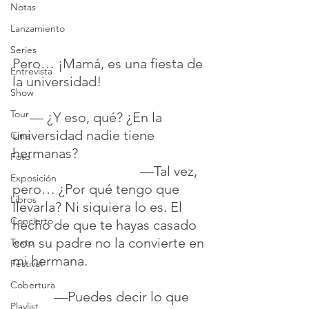
Notas
Lanzamiento
Series
Pero… ¡Mamá, es una fiesta de 
Entrevista
la universidad!                               
Show
Tour
     — ¿Y eso, qué? ¿En la 
universidad nadie tiene 
Cine
hermanas?                                     
Foto
                                     —Tal vez, 
Exposición
pero… ¿Por qué tengo que 
Libros
llevarla? Ni siquiera lo es. El 
Concierto
hecho de que te hayas casado 
con su padre no la convierte en 
Texto
mi hermana.                                   
Festival
Cobertura
            —Puedes decir lo que 
Playlist