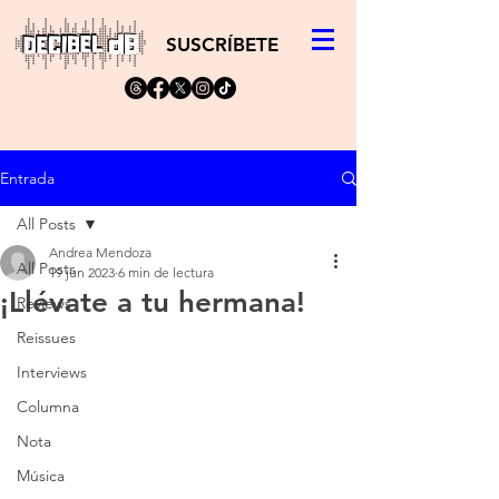
SUSCRÍBETE
Entrada
All Posts
Andrea Mendoza
All Posts
19 jun 2023
6 min de lectura
¡Llévate a tu hermana!
Reviews
Reissues
Interviews
Columna
Nota
Música