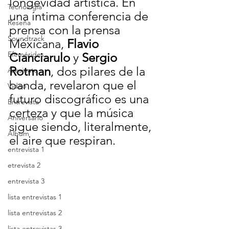
longevidad artística. En 
Tecnología
una íntima conferencia de 
Reseña
prensa con la prensa 
Soundtrack
Méxicana, 
Flavio 
Efemérides
Cianciarulo
 y 
Sergio 
Rotman
, dos pilares de la 
Asesinato
banda, revelaron que el 
Video
futuro discográfico es una 
Entrevista
certeza y que la música 
Aniversario
sigue siendo, literalmente, 
Álbum
el aire que respiran.
entrevista 1
etrevista 2
entrevista 3
lista entrevistas 1
lista entrevistas 2
lista entrevistas 3