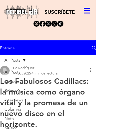
SUSCRÍBETE
Entrada
All Posts
Ed Rodríguez
All Posts
11 oct 2025
4 min de lectura
Los Fabulosos Cadillacs:
Reviews
la música como órgano
Reissues
Interviews
vital y la promesa de un
Columna
nuevo disco en el
Nota
horizonte.
Música