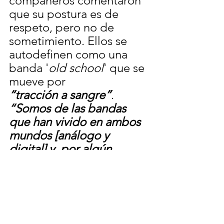
compañeros comentaron 
que su postura es de 
respeto, pero no de 
sometimiento. Ellos se 
autodefinen como una 
banda '
old school
' que se 
mueve por
“tracción a sangre”
. 
“Somos de las bandas 
que han vivido en ambos 
mundos [análogo y 
digital] y, por algún 
motivo, nos hemos 
quedado con la forma 
antigua”
, admitió Sergio. 
Flavio complementó: 
“Utilizaremos las técnicas 