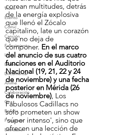
corean multitudes, detrás 
Video
de la energía explosiva 
Evento
que llenó el Zócalo 
Cómic
capitalino, late un corazón 
Canción
que no deja de 
componer. 
En el marco 
Fallecimiento
del anuncio de sus cuatro 
IA
funciones en el Auditorio 
Erótico
Nacional (19, 21, 22 y 24 
Documental
de noviembre) y una fecha
Anime
posterior en Mérida (26 
Colaboración
de noviembre)
, Los 
Gira
Fabulosos Cadillacs no 
sólo prometen un show 
Reseña
'súper intenso', sino que 
Propuesta
ofrecen una lección de 
Literatura