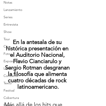
Notas
Lanzamiento
Series
Entrevista
Show
Tour
En la antesala de su 
Cine
histórica presentación en 
el Auditorio Nacional, 
Foto
Flavio Cianciarulo y 
Exposición
Sergio Rotman desgranan 
Libros
la filosofía que alimenta 
Concierto
cuatro décadas de rock 
Texto
latinoamericano.
Festival
Cobertura
Más allá de los hits que 
Playlist