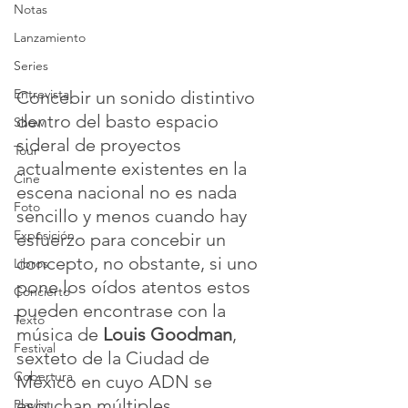
Notas
Lanzamiento
Series
Entrevista
Concebir un sonido distintivo 
dentro del basto espacio 
Show
sideral de proyectos 
Tour
actualmente existentes en la 
Cine
escena nacional no es nada 
Foto
sencillo y menos cuando hay 
Exposición
esfuerzo para concebir un 
concepto, no obstante, si uno 
Libros
pone los oídos atentos estos 
Concierto
pueden encontrase con la 
Texto
música de 
Louis Goodman
, 
Festival
sexteto de la Ciudad de 
Cobertura
México en cuyo ADN se 
escuchan múltiples 
Playlist