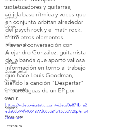
sintetizadores y guitarras, 
Video
sólida base rítmica y voces que 
Evento
en conjunto orbitan alrededor 
Cómic
del psych rock y el math rock, 
Canción
entre otros elementos.
Play a la conversación con 
Fallecimiento
Alejandro González, guitarrista 
IA
de la banda que aportó valiosa 
Erótico
información en torno al trabajo 
Documental
que hace Louis Goodman, 
Anime
siendo la canción "Despertar" 
el parteaguas de un EP por 
Colaboración
venir.
Gira
https://video.wixstatic.com/video/0e871b_a2
Reseña
eda08b99f94064a99d085324b13c58/720p/mp4
Propuesta
/file.mp4
Literatura