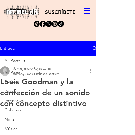
SUSCRÍBETE
Entrada
All Posts
J. Alejandro Rojas Luna
All Posts
30 may 2023
1 min de lectura
Louis Goodman y la
Reviews
confección de un sonido
Reissues
Interviews
con concepto distintivo
Columna
Nota
Música