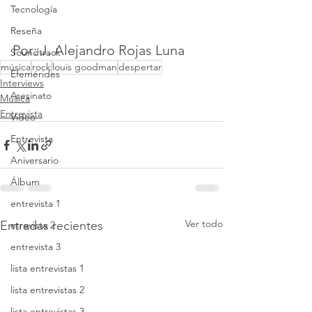
Tecnología
Reseña
Por: J. Alejandro Rojas Luna
Soundtrack
música
rock
louis goodman
despertar
Efemérides
Interviews
Asesinato
Música
Entrevista
Video
Entrevista
Aniversario
Álbum
entrevista 1
Ver todo
Entradas recientes
etrevista 2
entrevista 3
lista entrevistas 1
lista entrevistas 2
lista entrevistas 3