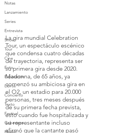
Notas
Lanzamiento
Series
Entrevista
La gira mundial Celebration 
Show
Tour, un espectáculo escénico 
Tour
que condensa cuatro décadas 
Cine
de trayectoria, representa ser 
Foto
su primera gira desde 2020. 
Madonna, de 65 años, ya 
Exposición
comenzó su ambiciosa gira en 
Libros
el O2, un estadio para 20.000 
Concierto
personas, tres meses después 
Texto
de su primera fecha prevista, 
Festival
esto cuando fue hospitalizada y 
su representante incluso 
Cobertura
afirmó que la cantante pasó 
Playlist