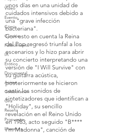
unos días en una unidad de 
Video
cuidados intensivos debido a 
Evento
una "grave infección 
Cómic
bacteriana".
Con esto en cuenta la Reina 
Canción
del Pop regresó triunfal a los 
Fallecimiento
escenarios y lo hizo para abrir 
IA
su concierto interpretando una 
Erótico
versión de "I Will Survive" con 
Documental
su guitarra acústica, 
posteriormente se hicieron 
Anime
sentir los sonidos de 
Colaboración
sintetizadores que identifican a 
Gira
"Holiday", su sencillo 
Reseña
revelación en el Reino Unido 
Propuesta
en 1983, acto seguido "B**** 
I'm Madonna", canción de 
Literatura