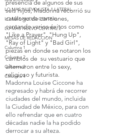
presencia de algunos de sus 
LO MAS NUEVO LISTA 1 LATERAL
seis hijos, Madonna recorrió su 
catálogo de canciones, 
LO MAS NUEVO CENTRAL
cantando varios éxitos como 
LO MAS NUEVO CENTRAL 2
"Like a Prayer", "Hung Up", 
MESAS DE REDACCION
"Ray of Light" y "Bad Girl", 
Columna 1
piezas en donde se notaron los 
Columna 2
cambios de  su vestuario que 
alternaron entre lo sexy, 
Columna 3
religioso y futurista.
Columna 4
Madonna Louise Ciccone​ ha 
regresado y habrá de recorrer 
ciudades del mundo, incluida 
la Ciudad de México, para con 
ello refrendar que en cuatro 
décadas nadie la ha podido 
derrocar a su alteza.