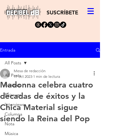
SUSCRÍBETE
Entrada
All Posts
Mesa de redacción
All Posts
17 oct 2023
1 min de lectura
Madonna celebra cuatro
Reviews
décadas de éxitos y la
Reissues
Interviews
Chica Material sigue
Columna
siendo la Reina del Pop
Nota
Música