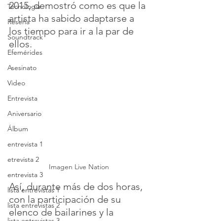
2015, demostró como es que la 
Tecnología
artista ha sabido adaptarse a 
Reseña
los tiempo para ir a la par de 
Soundtrack
ellos.
Efemérides
Asesinato
Video
Entrevista
Aniversario
Álbum
entrevista 1
etrevista 2
Imagen Live Nation
entrevista 3
Así, durante más de dos horas, 
lista entrevistas 1
con la participación de su 
lista entrevistas 2
elenco de bailarines y la 
lista entrevistas 3