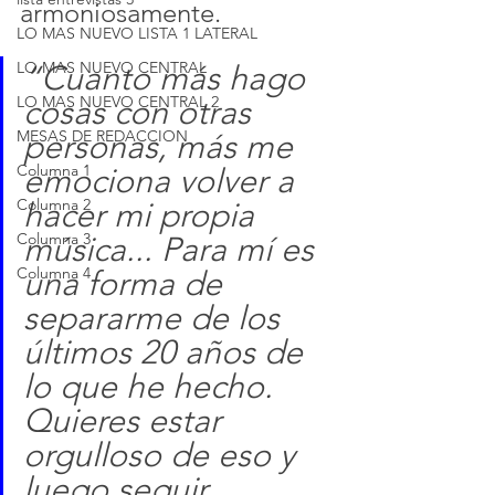
armoniosamente. 
LO MAS NUEVO LISTA 1 LATERAL
LO MAS NUEVO CENTRAL
“Cuanto más hago 
LO MAS NUEVO CENTRAL 2
cosas con otras 
MESAS DE REDACCION
personas, más me 
Columna 1
emociona volver a 
Columna 2
hacer mi propia 
Columna 3
música... Para mí es 
Columna 4
una forma de 
separarme de los 
últimos 20 años de 
lo que he hecho. 
Quieres estar 
orgulloso de eso y 
luego seguir 