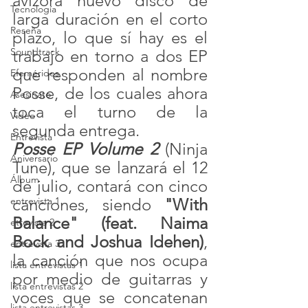
avizora nuevo disco de 
Tecnología
larga duración en el corto 
Reseña
plazo, lo que sí hay es el 
Soundtrack
trabajo en torno a dos EP 
que responden al nombre 
Efemérides
Posse, de los cuales ahora 
Asesinato
toca el turno de la 
Video
segunda entrega.
Entrevista
Posse EP Volume 2
(Ninja 
Aniversario
Tune), que se lanzará el 12 
Álbum
de julio, contará con cinco 
entrevista 1
canciones, siendo 
"With 
Balance" (feat. Naima 
etrevista 2
Bock and Joshua Idehen)
, 
entrevista 3
la canción que nos ocupa 
lista entrevistas 1
por medio de guitarras y 
lista entrevistas 2
voces que se concatenan 
lista entrevistas 3