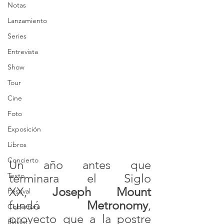
Notas
Lanzamiento
Series
Entrevista
Show
Tour
Cine
Foto
Exposición
Libros
Concierto
Un año antes que 
Texto
terminara el Siglo 
XX, 
Joseph Mount
Festival
fundó 
Metronomy
, 
Cobertura
proyecto que a la postre 
Playlist