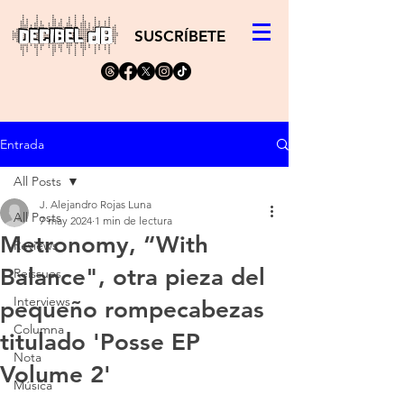
SUSCRÍBETE
Entrada
All Posts
J. Alejandro Rojas Luna
All Posts
7 may 2024
1 min de lectura
Metronomy, “With
Reviews
Balance", otra pieza del
Reissues
Interviews
pequeño rompecabezas
Columna
titulado 'Posse EP
Nota
Volume 2'
Música