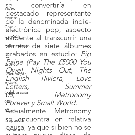
se convertiría en 
Video
destacado representante 
Evento
de la denominada indie-
Cómic
electrónica pop, aspecto 
evidente al transcurrir una 
Canción
carrera de siete álbumes 
Fallecimiento
grabados en estudio: 
Pip 
IA
Paine (Pay The £5000 You 
Erótico
Owe)
, 
Nights Out
, 
The 
Documental
English Riviera
, 
Love 
Anime
Letters, Summer 
Colaboración
08, Metronomy 
Forever y Small World. 
Gira
Actualmente Metronomy 
Reseña
se encuentra en relativa 
Propuesta
pausa, ya que si bien no se 
Literatura