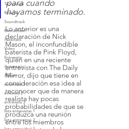
para cuando 
Tecnología
hayamos terminado.
Reseña
Soundtrack
Lo anterior es una 
Efemérides
declaración de Nick 
Asesinato
Mason, el inconfundible 
Video
baterista de Pink Floyd, 
Entrevista
quien en una reciente 
entrevista con The Daily 
Aniversario
Mirror, dijo que tiene en 
Álbum
consideración esa idea al 
entrevista 1
reconocer que de manera 
etrevista 2
realista hay pocas 
entrevista 3
probabilidades de que se 
lista entrevistas 1
produzca una reunión 
lista entrevistas 2
entre los miembros 
lista entrevistas 3