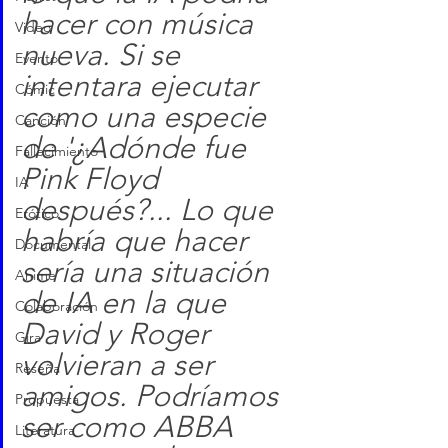
hacer con música 
Video
nueva. Si se 
Evento
intentara ejecutar 
Cómic
como una especie 
Canción
de '¿Adónde fue 
Fallecimiento
Pink Floyd 
IA
después?... Lo que 
Erótico
habría que hacer 
Documental
sería una situación 
Anime
de IA en la que 
Colaboración
David y Roger 
Gira
volvieran a ser 
Reseña
amigos. Podríamos 
Propuesta
ser como ABBA 
Literatura