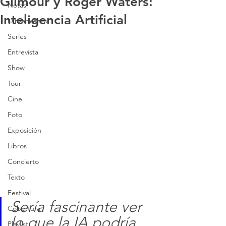
Gilmour y Roger Waters:
Notas
Inteligencia Artificial
Lanzamiento
Series
Entrevista
Show
Tour
Cine
Foto
Exposición
Libros
Concierto
Texto
Festival
Sería fascinante ver 
Cobertura
lo que la IA podría 
Playlist