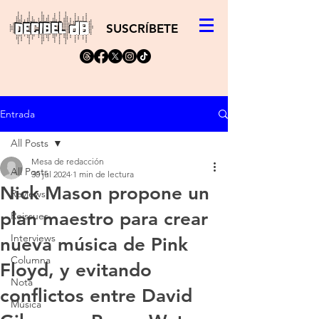
SUSCRÍBETE
Entrada
All Posts
Mesa de redacción
All Posts
30 jul 2024
1 min de lectura
Nick Mason propone un
Reviews
plan maestro para crear
Reissues
Interviews
nueva música de Pink
Columna
Floyd, y evitando
Nota
conflictos entre David
Música