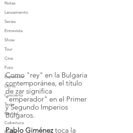
Notas
Lanzamiento
Series
Entrevista
Show
Tour
Cine
Foto
Como "rey" en la Bulgaria 
Exposición
contemporánea, el título 
Libros
de zar significa 
Concierto
"emperador" en el Primer 
Texto
y Segundo Imperios 
Búlgaros.
Festival
Cobertura
Pablo Giménez 
toca la 
Playlist