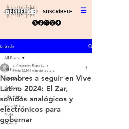
SUSCRÍBETE
Entrada
All Posts
J. Alejandro Rojas Luna
All Posts
1 mar 2024
1 min de lectura
Nombres a seguir en Vive
Reviews
Latino 2024: El Zar,
Reissues
Interviews
sonidos analógicos y
Columna
electrónicos para
Nota
gobernar
Música