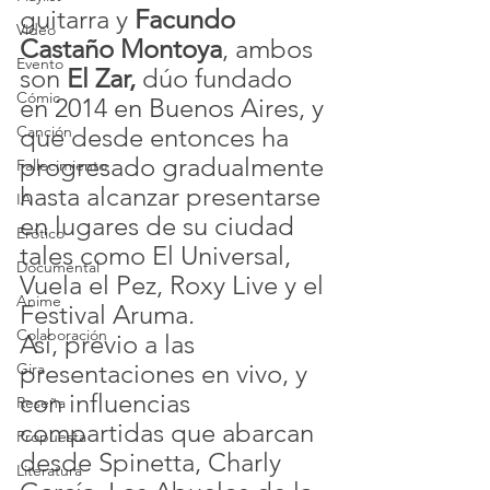
guitarra y 
Facundo 
Video
Castaño Montoya
, ambos 
Evento
son 
El Zar,
 dúo fundado 
Cómic
en 2014 en Buenos Aires, y 
que desde entonces ha 
Canción
progresado gradualmente 
Fallecimiento
hasta alcanzar presentarse 
IA
en lugares de su ciudad 
Erótico
tales como El Universal, 
Documental
Vuela el Pez, Roxy Live y el 
Anime
Festival Aruma.
Colaboración
Así, previo a las 
presentaciones en vivo, y 
Gira
con influencias 
Reseña
compartidas que abarcan 
Propuesta
desde Spinetta, Charly 
Literatura