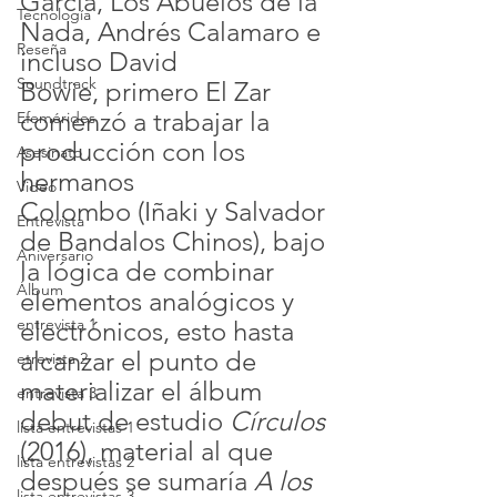
García, Los Abuelos de la 
Tecnología
Nada, Andrés Calamaro e 
Reseña
incluso David 
Soundtrack
Bowie, primero El Zar 
comenzó a trabajar la 
Efemérides
producción con los 
Asesinato
hermanos 
Video
Colombo (Iñaki y Salvador 
Entrevista
de Bandalos Chinos), bajo 
Aniversario
la lógica de combinar 
Álbum
elementos analógicos y 
entrevista 1
electrónicos, esto hasta 
alcanzar el punto de 
etrevista 2
materializar el álbum 
entrevista 3
debut de estudio 
Círculos
lista entrevistas 1
(2016), material al que 
lista entrevistas 2
después se sumaría 
A los 
lista entrevistas 3