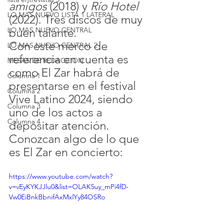
amigos
 (2018) y 
Río Hotel
LO MAS NUEVO LISTA 1 LATERAL
(2022). Tres discos de muy 
buen talante.
LO MAS NUEVO CENTRAL
Con este merco de 
LO MAS NUEVO CENTRAL 2
referencia en cuenta es 
MESAS DE REDACCION
como El Zar habrá de 
Columna 1
presentarse en el festival 
Columna 2
Vive Latino 2024, siendo 
Columna 3
uno de los actos a 
Columna 4
depositar atención.
Conozcan algo de lo que 
es El Zar en concierto:
https://www.youtube.com/watch?
v=vEyKYKJJlu0&list=OLAK5uy_mPi4fD-
Vw0EiBnkBbnifAxMxlYy84OSRo