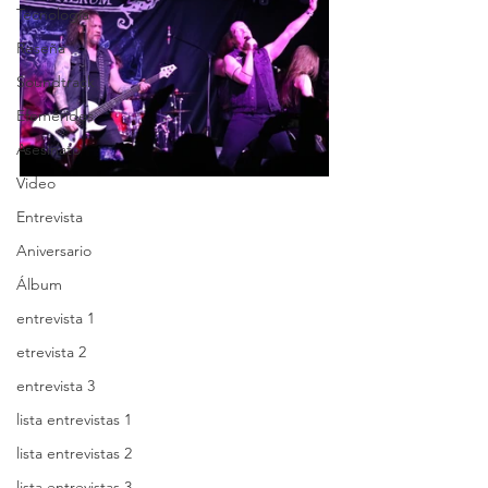
Tecnología
Reseña
Soundtrack
Efemérides
Asesinato
Video
Entrevista
Aniversario
Álbum
entrevista 1
etrevista 2
entrevista 3
lista entrevistas 1
lista entrevistas 2
lista entrevistas 3