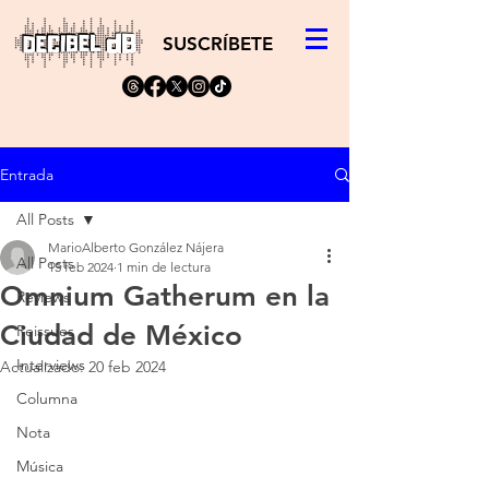
SUSCRÍBETE
Entrada
All Posts
MarioAlberto González Nájera
All Posts
15 feb 2024
1 min de lectura
Omnium Gatherum en la
Reviews
Ciudad de México
Reissues
Interviews
Actualizado:
20 feb 2024
Columna
Nota
Música