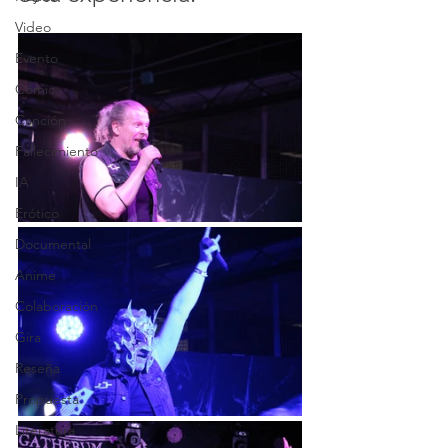
Video
Evento
Cómic
Canción
Fallecimiento
IA
Erótico
Documental
Anime
Colaboración
Gira
Reseña
Propuesta
Literatura