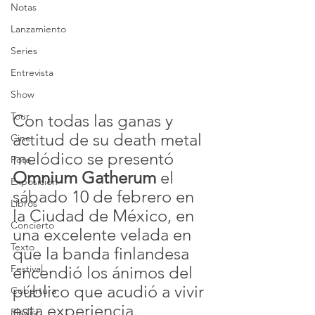
Notas
Lanzamiento
Series
Entrevista
Show
Tour
Con todas las ganas y 
actitud de su death metal 
Cine
melódico se presentó 
Foto
Omnium Gatherum
 el 
Exposición
sábado 10 de febrero en  
Libros
la Ciudad de México, en 
Concierto
una excelente velada en 
Texto
que la banda finlandesa 
Festival
encendió los ánimos del 
público que acudió a vivir 
Cobertura
esta experiencia.
Playlist