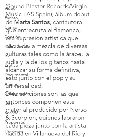
(Sound Blaster Records/Virgin 
Video
Music LAS Spain), álbum debut 
Evento
de 
Marta Santos
, cantautora 
Cómic
que entrecruza el flamenco, 
Canción
esa expresión artística que 
nació de la mezcla de diversas 
Fallecimiento
culturas tales como la árabe, la 
IA
judía y la de los gitanos hasta 
Erótico
alcanzar su forma definitiva, 
Documental
esto junto con el pop y su 
Anime
universalidad.
Diez canciones son las que 
Colaboración
entonces componen este 
Gira
material producido por Nerso 
Reseña
& Scorpion, quienes labraron 
Propuesta
cada pieza junto con la artista 
Literatura
nacida en Villanueva del Río y 