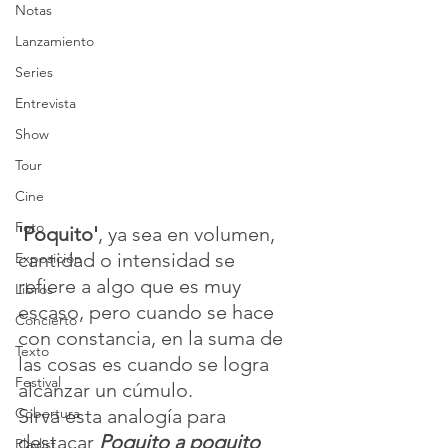
Notas
Lanzamiento
Series
Entrevista
Show
Tour
Cine
Foto
'Poquito'
, ya sea en volumen, 
cantidad o intensidad se 
Exposición
refiere a algo que es muy 
Libros
escaso, pero cuando se hace 
Concierto
con constancia, en la suma de 
Texto
las cosas es cuando se logra 
Festival
alcanzar un cúmulo.
Cobertura
Sirva esta analogía para 
destacar 
Poquito a poquito
Playlist