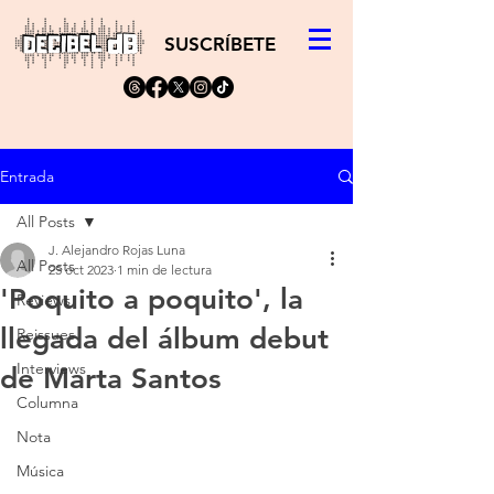
SUSCRÍBETE
Entrada
All Posts
J. Alejandro Rojas Luna
All Posts
25 oct 2023
1 min de lectura
'Poquito a poquito', la
Reviews
llegada del álbum debut
Reissues
Interviews
de Marta Santos
Columna
Nota
Música