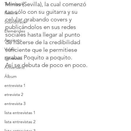
Minas (Sevilla), la cual comenzó 
Tecnología
tan sólo con su guitarra y su 
Reseña
celular grabando covers y 
Soundtrack
publicándolos en sus redes 
Efemérides
sociales hasta llegar al punto 
Asesinato
de hacerse de la credibilidad 
suficiente que le permitiese 
Video
grabar Poquito a poquito.
Entrevista
Así se debuta de poco en poco.
Aniversario
Álbum
entrevista 1
etrevista 2
entrevista 3
lista entrevistas 1
lista entrevistas 2
lista entrevistas 3