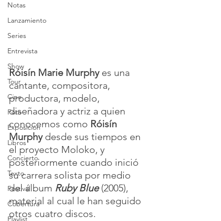
Notas
Lanzamiento
Series
Entrevista
Show
Róisín Marie Murphy
 es una 
Tour
cantante, compositora, 
productora, modelo, 
Cine
diseñadora y actriz a quien 
Foto
conocemos como 
Róisín 
Exposición
Murphy
 desde sus tiempos en 
Libros
el proyecto Moloko, y 
Concierto
posteriormente cuando inició 
Texto
su carrera solista por medio 
del álbum 
Ruby Blue
 (2005), 
Festival
material al cual le han seguido 
Cobertura
otros cuatro discos.
Playlist