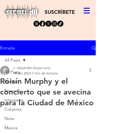
SUSCRÍBETE
Entrada
All Posts
J. Alejandro Rojas Luna
All Posts
18 abr 2023
1 min de lectura
Róisín Murphy y el
Reviews
concierto que se avecina
Reissues
Interviews
para la Ciudad de México
Columna
Nota
Música