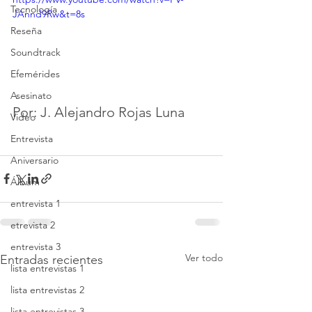
Tecnología
JAnnd9Rw&t=8s
Reseña
Soundtrack
Efemérides
Asesinato
Por: J. Alejandro Rojas Luna
Video
Entrevista
Aniversario
Álbum
entrevista 1
etrevista 2
entrevista 3
Ver todo
Entradas recientes
lista entrevistas 1
lista entrevistas 2
lista entrevistas 3