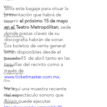
Video
Sirva este bagaje para situar la 
presentación que habrá de 
Evento
ocurrir 
el próximo 15 de mayo 
Cómic
en el Teatro Metropólitan
, sede 
Canción
donde piezas claves de su 
Fallecimiento
discografía habrán de sonar.
IA
Los boletos de venta general 
Erótico
están disponibles desde el 
pasado 15  de abril tanto en las 
Documental
taquillas del recinto como a 
Anime
través de 
Colaboración
www.ticketmaster.com.mx
.
Gira
He aquí una muestra reciente 
Reseña
del espectáculo sonoro que 
Propuesta
Róisín puede ejecutar.
Literatura
https://www.youtube.com/watch?v=FV-