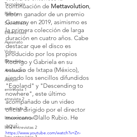
Tecnología
continuación de 
Mettavolution
, 
álbum ganador de un premio 
Reseña
Grammy en 2019, asimismo es 
Soundtrack
la primera colección de larga 
Efemérides
duración en cuatro años. Cabe 
Asesinato
destacar que el disco es 
Video
producido por los propios 
Entrevista
Rodrigo y Gabriela en su 
estudio de Ixtapa (México), 
Aniversario
siendo los sencillos difundidos 
Álbum
"Egoland" y "Descending to 
entrevista 1
nowhere", este último 
etrevista 2
acompañado de un video 
entrevista 3
oficial dirigido por el director 
mexicano Olallo Rubio. He 
lista entrevistas 1
aquí:
lista entrevistas 2
https://www.youtube.com/watch?v=Zn-
lista entrevistas 3