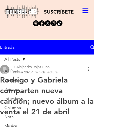
SUSCRÍBETE
Entrada
All Posts
J. Alejandro Rojas Luna
All Posts
29 mar 2023
1 min de lectura
Rodrigo y Gabriela
Reviews
comparten nueva
Reissues
Interviews
canción; nuevo álbum a la
Columna
venta el 21 de abril
Nota
Música