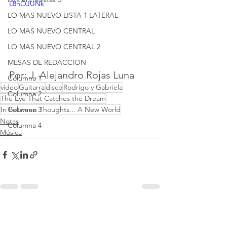
L8nOJUNk
LO MAS NUEVO LISTA 1 LATERAL
LO MAS NUEVO CENTRAL
LO MAS NUEVO CENTRAL 2
MESAS DE REDACCION
Por: J. Alejandro Rojas Luna
Columna 1
video
Guitarra
disco
Rodrigo y Gabriela
Columna 2
The Eye That Catches the Dream
In Between Thoughts... A New World
Columna 3
Notas
Columna 4
Música
Ver todo
Entradas recientes