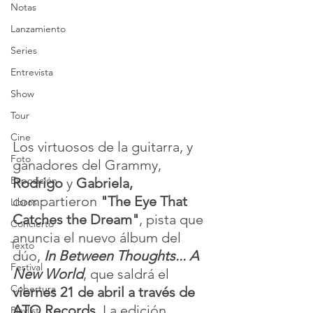
Notas
Lanzamiento
Series
Entrevista
Show
Tour
Cine
Los virtuosos de la guitarra, y 
Foto
ganadores del Grammy, 
Exposición
Rodrigo
 y 
Gabriela,
compartieron 
"The Eye That 
Libros
Catches the Dream"
, pista que 
Concierto
anuncia el nuevo álbum del 
Texto
dúo, 
In Between Thoughts... A 
Festival
New World
, que saldrá el 
Cobertura
viernes 21 de abril a través de 
ATO Records
. La edición 
Playlist