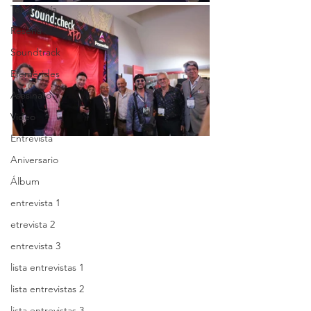
Tecnología
Reseña
Soundtrack
Efemérides
Asesinato
Video
Entrevista
Aniversario
Álbum
entrevista 1
etrevista 2
entrevista 3
lista entrevistas 1
lista entrevistas 2
lista entrevistas 3