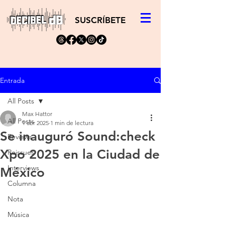
SUSCRÍBETE
Entrada
All Posts
Max Hattor
All Posts
1 abr 2025
1 min de lectura
Se inauguró Sound:check
Reviews
Xpo 2025 en la Ciudad de
Reissues
Interviews
México
Columna
Nota
Música