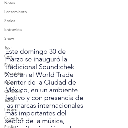
Notas
Lanzamiento
Series
Entrevista
Show
Tour
Este domingo 30 de 
Cine
marzo se inauguró la 
Foto
tradicional Sound:chek 
Xpo en el World Trade 
Exposición
Center de la Ciudad de 
Libros
México, en un ambiente 
Concierto
festivo y con presencia de 
Texto
las marcas internacionales 
Festival
más importantes del 
Cobertura
sector de la música, 
Playlist