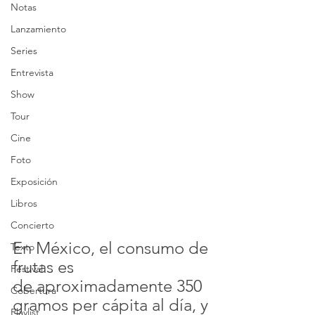
Notas
Lanzamiento
Series
Entrevista
Show
Tour
Cine
Foto
Exposición
Libros
Concierto
En México, el consumo de 
Texto
frutas es 
Festival
de 
aproximadamente 350 
Cobertura
gramos per cápita al día
, y 
Playlist