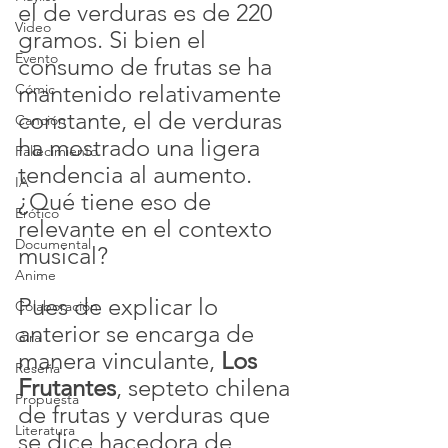
el de verduras es de 220 
Video
gramos. Si bien el 
Evento
consumo de frutas se ha 
mantenido relativamente 
Cómic
constante, el de verduras 
Canción
ha mostrado una ligera 
Fallecimiento
tendencia al aumento. 
IA
¿Qué tiene eso de 
Erótico
relevante en el contexto 
Documental
musical?
Anime
Pues de explicar lo 
Colaboración
anterior se encarga de 
Gira
manera vinculante, 
Los 
Reseña
Frutantes
, septeto chilena 
Propuesta
de frutas y verduras que 
Literatura
se dice hacedora de 