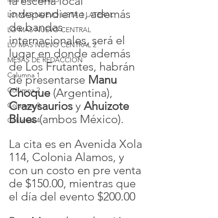
la 
escena local 
independiente, además 
LO MAS NUEVO LISTA 1 LATERAL
de bandas 
LO MAS NUEVO CENTRAL
internacionales, será el 
LO MAS NUEVO CENTRAL 2
lugar en donde además 
MESAS DE REDACCION
de Los Frutantes, habrán 
Columna 1
de presentarse 
M
anu 
Columna 2
Choque
 (Argentina), 
Crazysaurios
 y 
Ahuizote 
Columna 3
Blues
 (ambos México).
Columna 4
La cita es en Avenida Xola 
114, Colonia Alamos, y 
con un costo en pre venta 
de $150.00, mientras que 
el día del evento $200.00