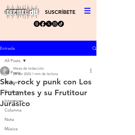
SUSCRÍBETE
Entrada
All Posts
Mesa de redacción
All Posts
28 abr 2025
1 min de lectura
Ska, rock y punk con Los
Reviews
Frutantes y su Frutitour
Reissues
Interviews
Jurásico
Columna
Nota
Música