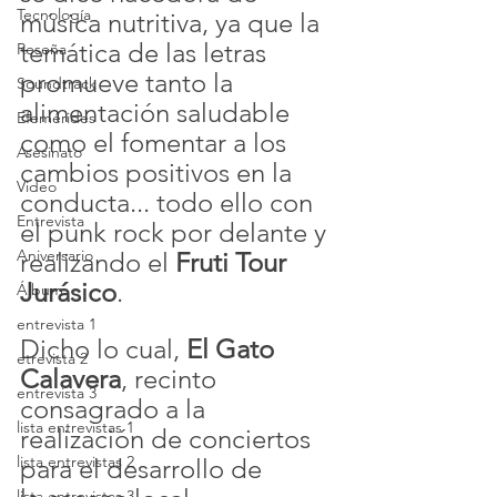
Tecnología
música nutritiva, ya que la 
temática de las letras 
Reseña
promueve tanto la 
Soundtrack
alimentación saludable 
Efemérides
como el fomentar a los 
Asesinato
cambios positivos en la 
Video
conducta... todo ello con 
Entrevista
el punk rock por delante y 
Aniversario
realizando el 
Fruti Tour 
Jurásico
.
Álbum
entrevista 1
Dicho lo cual, 
El Gato 
etrevista 2
Calavera
, recinto 
entrevista 3
consagrado a la 
lista entrevistas 1
realización de conciertos 
lista entrevistas 2
para el desarrollo de 
lista entrevistas 3