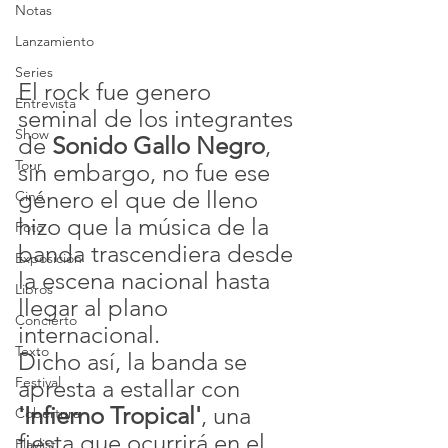
Notas
Lanzamiento
Series
El rock fue genero 
Entrevista
seminal de los integrantes 
Show
de 
Sonido Gallo Negro
, 
Tour
sin embargo, no fue ese 
género el que de lleno 
Cine
hizo que la música de la 
Foto
banda trascendiera desde 
Exposición
la escena nacional hasta 
Libros
llegar al plano 
Concierto
internacional.
Texto
Dicho así, la banda se 
Festival
apresta a estallar con 
'Infierno Tropical'
, una 
Cobertura
fiesta que ocurrirá en el 
Playlist