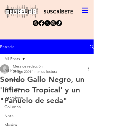
SUSCRÍBETE
Entrada
All Posts
Mesa de redacción
All Posts
28 ago 2024
1 min de lectura
Sonido Gallo Negro, un
Reviews
'Infierno Tropical' y un
Reissues
Interviews
"Pañuelo de seda"
Columna
Nota
Música