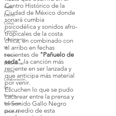
Centro Histórico de la 
Video
Ciudad de México donde 
Evento
sonará cumbia 
Cómic
psicodélica y sonidos afro-
Canción
tropicales de la costa 
Fallecimiento
chica, en combinado con 
el arribo en fechas 
IA
recientes de 
"Pañuelo de 
Erótico
seda"
, la canción más 
Documental
reciente en ser lanzada y 
Anime
que anticipa más material 
Colaboración
por venir.
Gira
Escuchen lo que se pudo 
cacarear entre la prensa y 
Reseña
el Sonido Gallo Negro 
Propuesta
por medio de esta 
Literatura