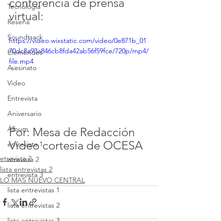
conferencia de prensa 
Tecnología
virtual:
Reseña
Soundtrack
https://video.wixstatic.com/video/0e871b_01
70dc8a93a846cb8fda42ab56f59fce/720p/mp4/
Efemérides
file.mp4
Asesinato
Video
Entrevista
Aniversario
Álbum
Por: Mesa de Redacción
Video cortesia de OCESA
entrevista 1
etrevista 2
etrevista 2
lista entrevistas 2
entrevista 3
LO MAS NUEVO CENTRAL
lista entrevistas 1
lista entrevistas 2
lista entrevistas 3