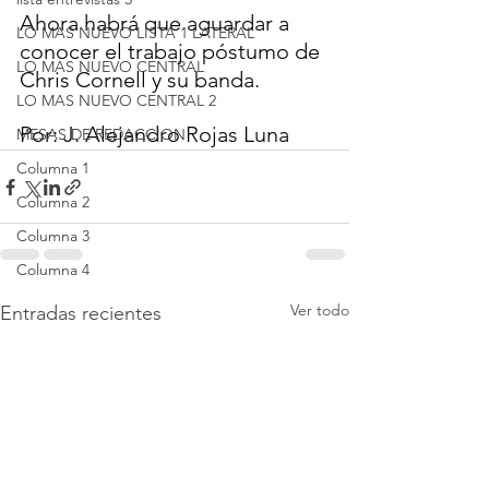
Ahora habrá que aguardar a 
LO MAS NUEVO LISTA 1 LATERAL
conocer el trabajo póstumo de 
LO MAS NUEVO CENTRAL
Chris Cornell y su banda.
LO MAS NUEVO CENTRAL 2
Por: J. Alejandro Rojas Luna
MESAS DE REDACCION
Columna 1
Columna 2
Columna 3
Columna 4
Ver todo
Entradas recientes