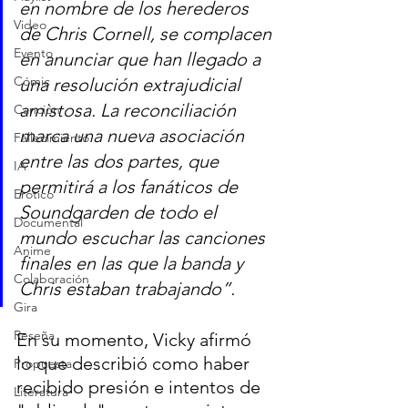
en nombre de los herederos 
Video
de Chris Cornell, se complacen 
Evento
en anunciar que han llegado a 
Cómic
una resolución extrajudicial 
amistosa. La reconciliación 
Canción
marca una nueva asociación 
Fallecimiento
entre las dos partes, que 
IA
permitirá a los fanáticos de 
Erótico
Soundgarden de todo el 
Documental
mundo escuchar las canciones 
Anime
finales en las que la banda y 
Colaboración
Chris estaban trabajando”.
Gira
Reseña
En su momento, Vicky afirmó 
lo que describió como haber 
Propuesta
recibido presión e intentos de 
Literatura