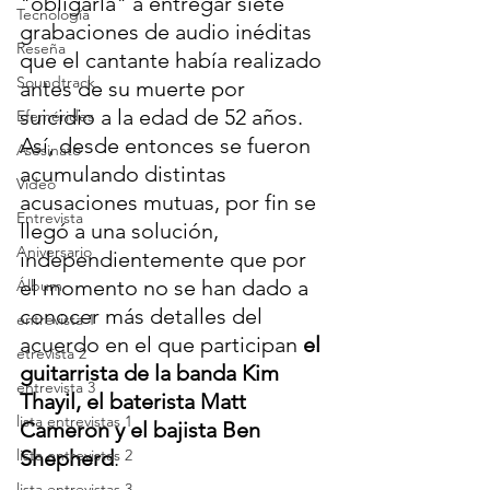
"obligarla" a entregar siete 
Tecnología
grabaciones de audio inéditas 
Reseña
que el cantante había realizado 
Soundtrack
antes de su muerte por 
suicidio a la edad de 52 años. 
Efemérides
Así, desde entonces se fueron 
Asesinato
acumulando distintas 
Video
acusaciones mutuas, por fin se 
Entrevista
llegó a una solución, 
Aniversario
independientemente que por 
el momento no se han dado a 
Álbum
conocer más detalles del 
entrevista 1
acuerdo en el que participan 
el 
etrevista 2
guitarrista de la banda Kim 
entrevista 3
Thayil, el baterista Matt 
lista entrevistas 1
Cameron y el bajista Ben 
lista entrevistas 2
Shepherd
.
lista entrevistas 3