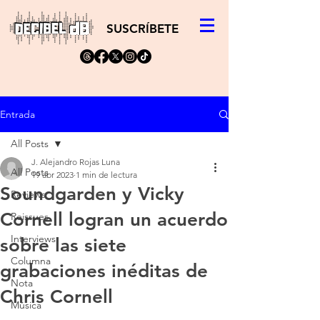
SUSCRÍBETE
Entrada
All Posts
J. Alejandro Rojas Luna
All Posts
19 abr 2023
1 min de lectura
Soundgarden y Vicky
Reviews
Cornell logran un acuerdo
Reissues
Interviews
sobre las siete
Columna
grabaciones inéditas de
Nota
Chris Cornell
Música