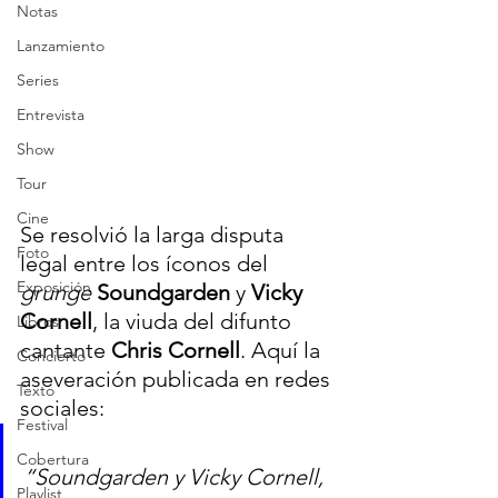
Notas
Lanzamiento
Series
Entrevista
Show
Tour
Cine
Se resolvió la larga disputa 
Foto
legal entre los íconos del 
Exposición
grunge
Soundgarden
 y 
Vicky 
Cornell
, la viuda del difunto 
Libros
cantante 
Chris Cornell
. Aquí la 
Concierto
aseveración publicada en redes 
Texto
sociales:
Festival
Cobertura
“Soundgarden y Vicky Cornell, 
Playlist