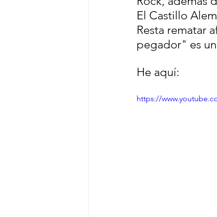
Rock, además de
El Castillo Ale
Resta rematar a
pegador" es una
He aquí:
https://www.youtube.