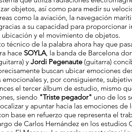
izar objetos, así como para medir su veloci
reas como la aviación, la navegación maríti
 gracias a su capacidad para proporcionar 
a ubicación y el movimiento de objetos.
to técnico de la palabra ahora hay que pasa
ra hace 
SOYLA
, la banda de Barcelona do
guitarra) y 
Jordi Pegenaute
 (guitarra) conc
precisamente buscan ubicar emociones de
s emocionales y, por consiguiente, subjetiv
nces el tercer álbum de estudio, mismo qu
ones, siendo 
"Triste pegador"
 uno de los s
ocalizar y apuntar hacia las emociones de l
con base en refuerzo que representa el tra
argo de Carlos Hernández en los estudios 