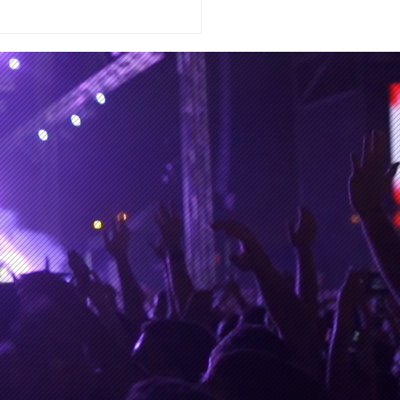
ia Pérez Cruz y el destino
la trae de regreso a
ico