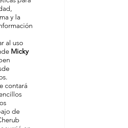
dad, 
ma y la 
información 
r al uso 
nde 
Micky 
iben 
sde 
os.
e contará 
encillos 
os 
bajo de 
Cherub 