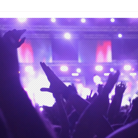
Los Hermanos Ilabaca en
Silv
curso de colisión para
que 
materializar su siguiente
Méx
álbum de estudio