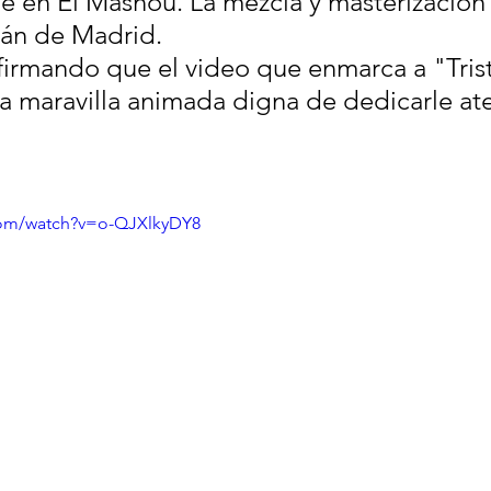
 en El Masnou. La mezcla y masterización 
mán de Madrid.
firmando que el video que enmarca a "Tris
 maravilla animada digna de dedicarle at
com/watch?v=o-QJXlkyDY8