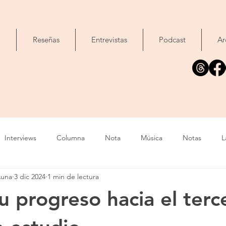
o
Reseñas
Entrevistas
Podcast
Ar
Interviews
Columna
Nota
Música
Notas
L
Luna
3 dic 2024
1 min de lectura
Cine
Foto
Exposición
Libros
Concierto
T
u progreso hacia el terc
Evento
Cómic
Canción
Fallecimiento
IA