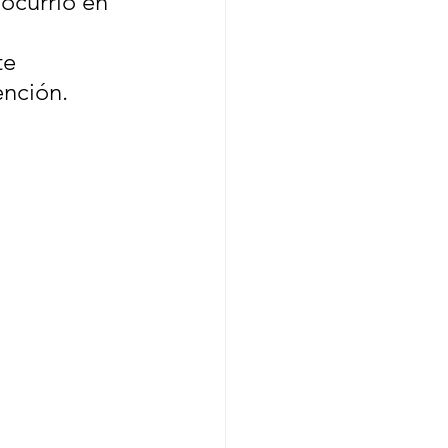
ocurrió en 
te 
ención.