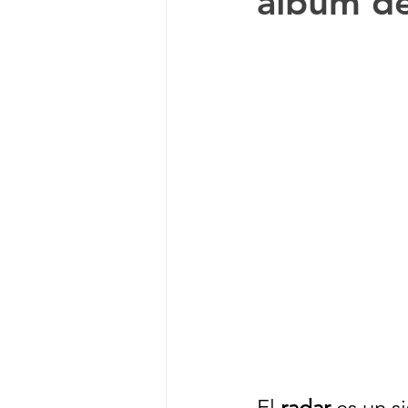
álbum de
Documental
Anime
El 
radar
 es un s