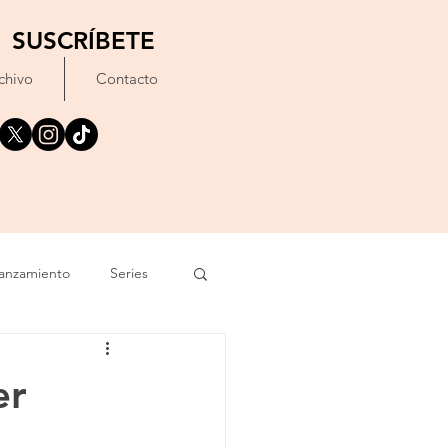
SUSCRÍBETE
chivo
Contacto
anzamiento
Series
exto
Festival
er
Erótico