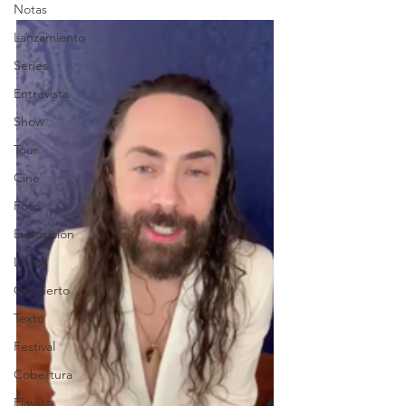
Notas
Lanzamiento
Series
Entrevista
Show
Tour
Cine
Foto
Exposición
Libros
Concierto
Texto
Festival
Cobertura
Playlist