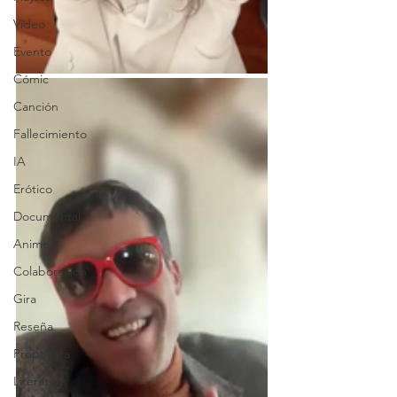
Video
Evento
Cómic
Canción
Fallecimiento
IA
Erótico
Documental
Anime
Colaboración
Gira
Reseña
Propuesta
Literatura