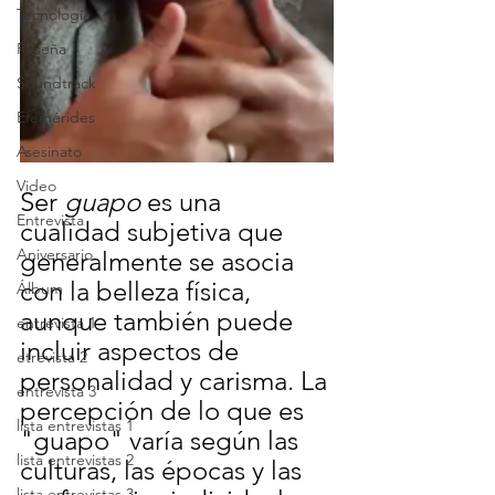
Tecnología
Reseña
Soundtrack
Efemérides
Asesinato
Video
Ser 
guapo
 es una 
Entrevista
cualidad subjetiva que 
Aniversario
generalmente se asocia 
con la belleza física, 
Álbum
aunque también puede 
entrevista 1
incluir aspectos de 
etrevista 2
personalidad y carisma. La 
entrevista 3
percepción de lo que es 
lista entrevistas 1
"guapo" varía según las 
lista entrevistas 2
culturas, las épocas y las 
lista entrevistas 3