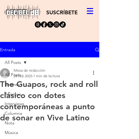
SUSCRÍBETE
Entrada
All Posts
Mesa de redacción
All Posts
24 feb 2025
1 min de lectura
The Guapos, rock and roll
Reviews
clásico con dotes
Reissues
Interviews
contemporáneas a punto
Columna
de sonar en Vive Latino
Nota
Música