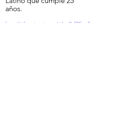
Latino que cumple 25 
años.
https://video.wixstatic.com/video/0e871b_e2
2e38cf857b4d02aee9e61bd33ff9b1/720p/mp4
/file.mp4
Por: Mesa de redacción
Video cortesía de Ocesa
MESAS DE REDACCION
Columna 3