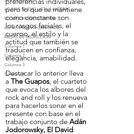
preferencias individuales, 
pero lo que se mantiene 
LO MAS NUEVO LISTA 1 LATERAL
como constante son 
LO MAS NUEVO CENTRAL
los rasgos faciales, el 
LO MAS NUEVO CENTRAL 2
cuerpo, el estilo y la 
MESAS DE REDACCION
actitud que también se 
Columna 1
traducen en confianza, 
Columna 2
elegancia, amabilidad.
Columna 3
Destacar lo anterior lleva 
Columna 4
a 
The Guapos
, el cuarteto 
que evoca los albores del 
rock and roll y los renueva 
para hacerlos sonar en el 
presente con base en el 
trabajo conjunto de 
Adán 
Jodorowsky, El David 