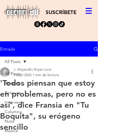
SUSCRÍBETE
Entrada
All Posts
J. Alejandro Rojas Luna
All Posts
9 sept 2025
1 min de lectura
'Todos piensan que estoy
Reviews
en problemas, pero no es
Reissues
Interviews
así', dice Fransia en "Tu
Columna
Boquita", su erógeno
Nota
sencillo
Música