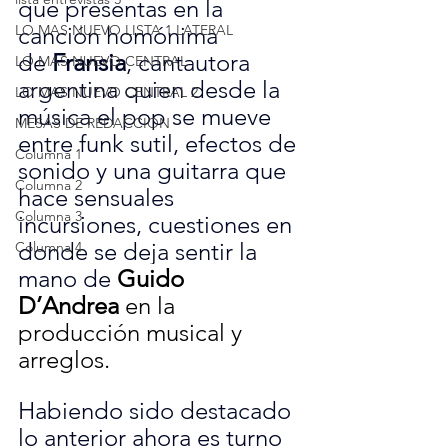
que presentas en la 
LO MAS NUEVO LISTA 1 LATERAL
canción homónima 
de 
Fransia
, cantautora 
LO MAS NUEVO CENTRAL
argentina quien desde la 
LO MAS NUEVO CENTRAL 2
música el pop se mueve 
MESAS DE REDACCION
entre funk sutil, efectos de 
Columna 1
sonido y una guitarra que 
Columna 2
hace sensuales 
Columna 3
incursiones, cuestiones en 
donde se deja sentir la 
Columna 4
mano de 
Guido 
D’Andrea
 en la 
producción musical y 
arreglos. 
Habiendo sido destacado 
lo anterior ahora es turno 