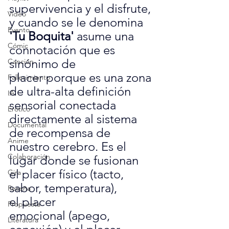
supervivencia y el disfrute, 
Video
y cuando se le denomina 
Evento
'Tu Boquita'
 asume una 
Cómic
connotación que es 
sinónimo de 
Canción
placer porque es una zona 
Fallecimiento
de ultra-alta definición 
IA
sensorial conectada 
Erótico
directamente al sistema 
Documental
de recompensa de 
Anime
nuestro cerebro. Es el 
Colaboración
lugar donde se fusionan 
el placer físico (tacto, 
Gira
sabor, temperatura), 
Reseña
el placer 
Propuesta
emocional (apego, 
Literatura