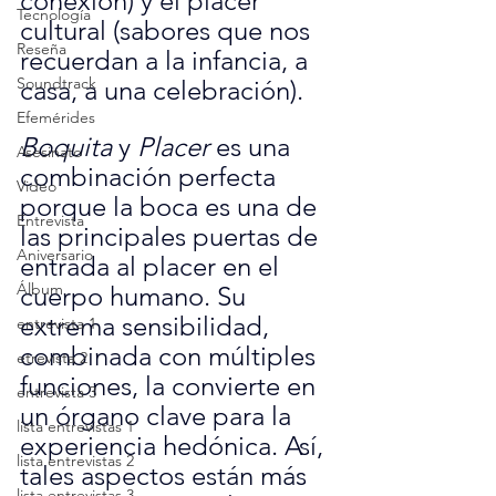
conexión) y el placer 
Tecnología
cultural (sabores que nos 
Reseña
recuerdan a la infancia, a 
Soundtrack
casa, a una celebración).
Efemérides
Boquita
 y 
Placer
 es una 
Asesinato
combinación perfecta 
Video
porque la boca es una de 
Entrevista
las principales puertas de 
Aniversario
entrada al placer en el 
Álbum
cuerpo humano. Su 
extrema sensibilidad, 
entrevista 1
combinada con múltiples 
etrevista 2
funciones, la convierte en 
entrevista 3
un órgano clave para la 
lista entrevistas 1
experiencia hedónica. Así, 
lista entrevistas 2
tales aspectos están más 
lista entrevistas 3