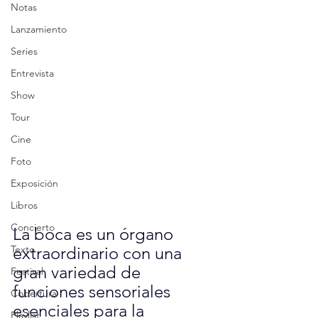
Notas
Lanzamiento
Series
Entrevista
Show
Tour
Cine
Foto
Exposición
Libros
Concierto
La boca es un órgano 
Texto
extraordinario con una 
gran variedad de 
Festival
funciones sensoriales 
Cobertura
esenciales para la 
Playlist